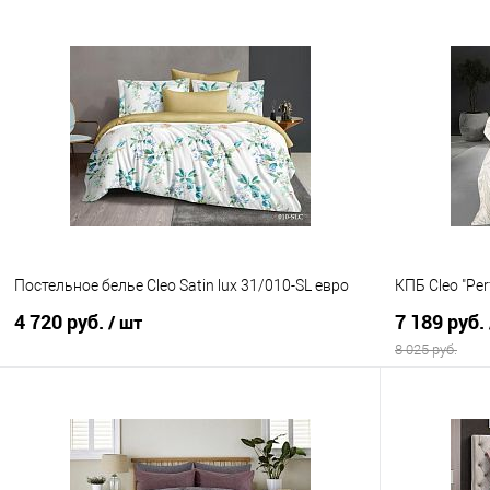
В корзину
Купить в 1 клик
Сравнение
Купить в 1
В избранное
В наличии
В избранно
Постельное белье Cleo Satin lux 31/010-SL евро
КПБ Cleo "Pe
4 720 руб.
7 189 руб.
/ шт
8 025 руб.
В корзину
Купить в 1 клик
Сравнение
Купить в 1