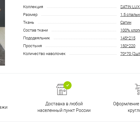
Коллекция
SATIN LUX
Размер
1.5 спаль
Ткань
Сатин
Состав ткани
100% хлоп
Пододеяльник
145*215
Простыня
150*220
Количество наволочек
70*70 (2шт
Доставка в любой
Оформление 
дажи
населенный пункт России
кругл