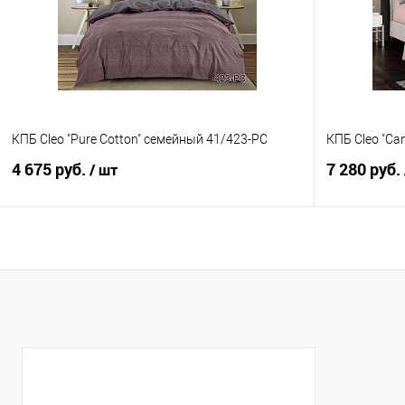
В избранное
В наличии
В избранно
КПБ Cleo "Pure Cotton" семейный 41/423-PC
КПБ Cleo "Ca
4 675 руб.
7 280 руб.
/ шт
В корзину
Купить в 1 клик
Сравнение
Купить в 1
В избранное
В наличии
В избранно