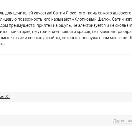
ль для ценителей качества! Сатин Люкс - это ткань самого высокого
 лицевую поверхность, его называют «Хлопковый Шелк». Сатин изг
дом преимуществ: приятен на ощупь, не электризуется и не скользи
дится при стирке, не утрачивает яркости красок, не вызывает разд
самые четкие и сочные дизайны, которые прослужат вам много лет.
ха!
ия SL
Другие то