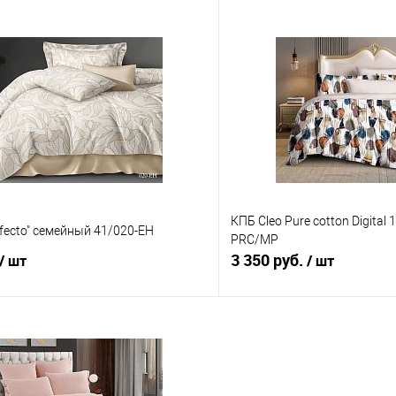
В корзину
В корз
 клик
Сравнение
Купить в 1 клик
е
В наличии
В избранное
КПБ Cleo Pure cotton Digital
rfecto" семейный 41/020-EH
PRC/MP
3 350 руб.
/ шт
/ шт
В корзину
В корз
 клик
Сравнение
Купить в 1 клик