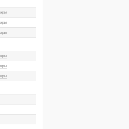
вары
вары
вары
вары
вары
вары