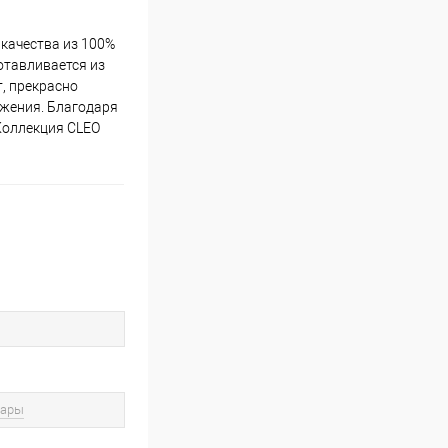
 качества из 100%
отавливается из
т, прекрасно
ражения. Благодаря
Коллекция CLEO
вары