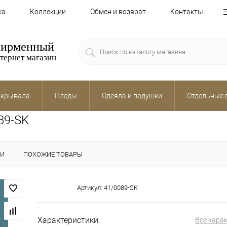
ка
Коллекции
Обмен и возврат
Контакты
ирменный
тернет магазин
крывала
Пледы
Одеяла и подушки
Отдельные 
89-SK
КИ
ПОХОЖИЕ ТОВАРЫ
Артикул:
41/0089-SK
Характеристики:
Все хара