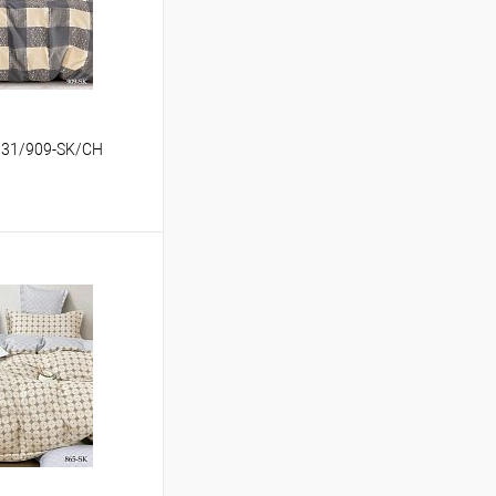
о 31/909-SK/CH
ину
Сравнение
В наличии