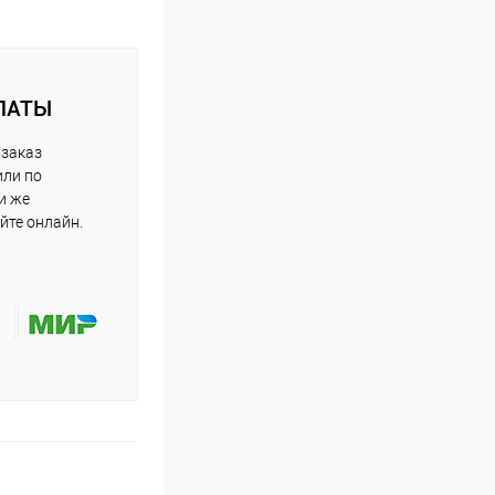
ЛАТЫ
 заказ
или по
и же
йте онлайн.