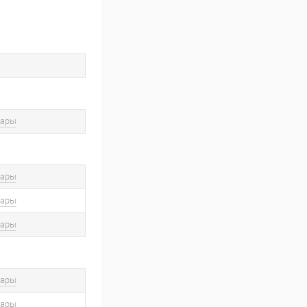
вары
вары
вары
вары
вары
вары