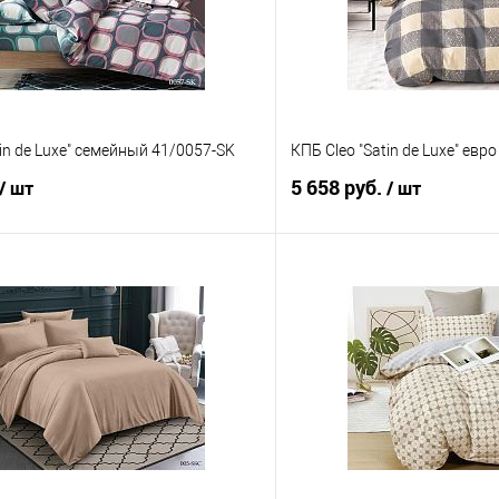
tin de Luxe" семейный 41/0057-SK
КПБ Cleo "Satin de Luxe" евр
5 658 руб.
/ шт
/ шт
В корзину
В корз
 клик
Сравнение
Купить в 1 клик
е
В наличии
В избранное