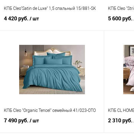
КПБ Cleo"Satin de Luxe" 1,5 спальный 15/881-SK
КПБ Cleo "Str
4 420 руб.
5 600 руб.
/ шт
В корзину
Купить в 1 клик
Сравнение
Купить в 1
В избранное
В наличии
В избранно
КПБ Cleo "Organic Tencel" семейный 41/023-OTO
КПБ CL HOME 
7 490 руб.
2 310 руб.
/ шт