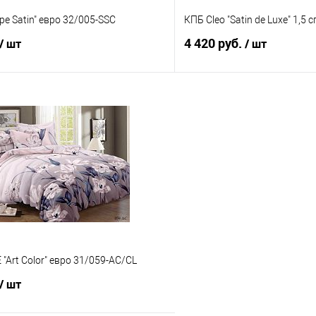
ipe Satin" евро 32/005-SSC
КПБ Cleo "Satin de Luxe" 1,5
4 420 руб.
/ шт
/ шт
В корзину
В корз
 клик
Сравнение
Купить в 1 клик
е
В наличии
В избранное
"Art Color" евро 31/059-AC/CL
/ шт