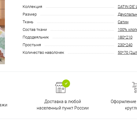
Коллекция
SATIN DE'
Размер
Двуспаль
Ткань
Сатин
Состав ткани
100% хлоп
Пододеяльник
180*210
Простыня
230*240
Количество наволочек
50*70 (2шт
Доставка в любой
Оформление 
дажи
населенный пункт России
кругл