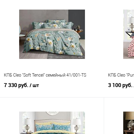
В корзину
Купить в 1 клик
Сравнение
Купить в 1
В избранное
В наличии
В избранно
КПБ Cleo "Soft Tencel" семейный 41/001-TS
КПБ Cleo "Pu
7 330 руб.
3 100 руб.
/ шт
В корзину
Купить в 1 клик
Сравнение
Купить в 1