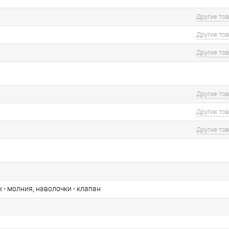
Другие то
Другие то
Другие то
Другие то
Другие то
Другие то
- молния, наволочки - клапан