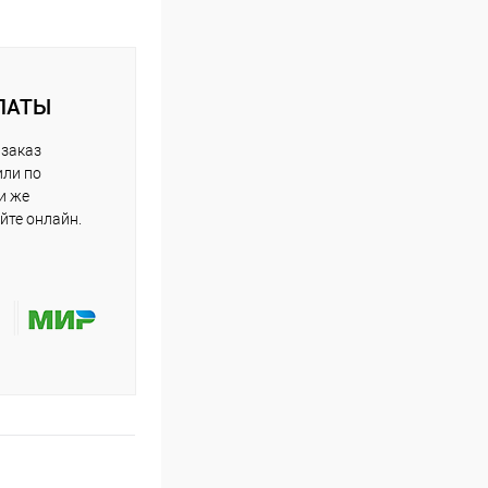
ЛАТЫ
 заказ
или по
и же
йте онлайн.