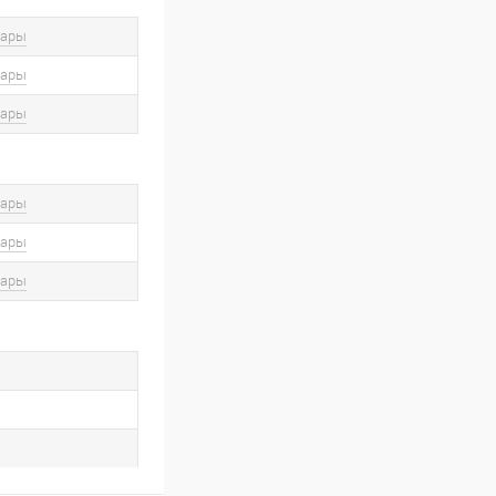
вары
вары
вары
вары
вары
вары