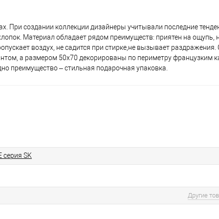
тках. При создании коллекции дизайнеры учитывали последние тенде
опок. Материал обладает рядом преимуществ: приятен на ощупь, н
пропускает воздух, не садится при стирке,не вызывает раздражения
нтом, а размером 50х70 декорированы по периметру французким к
дно преимущество – стильная подарочная упаковка.
E серия SK
Другие то