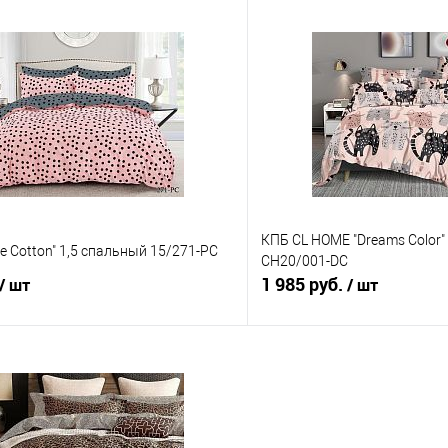
В корзину
В корз
 клик
Сравнение
Купить в 1 клик
е
В наличии
В избранное
КПБ CL HOME "Dreams Color
re Cotton" 1,5 спальный 15/271-PC
CH20/001-DC
1 985 руб.
/ шт
/ шт
В корзину
В корз
 клик
Сравнение
Купить в 1 клик