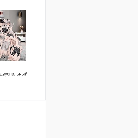
ину
Сравнение
В наличии
" двуспальный
ину
Сравнение