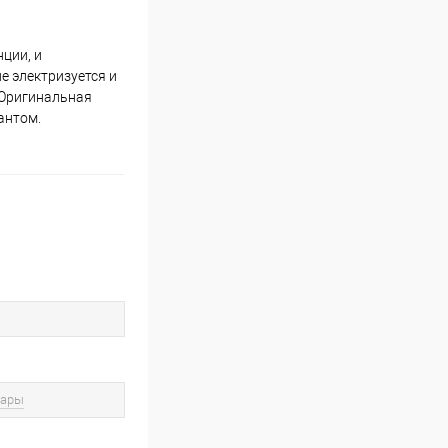
нции, и
е электризуется и
. Оригинальная
антом.
вары