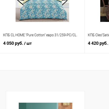
В избранное
В наличии
В избранно
КПБ CL HOME "Pure Cotton" евро 31/259-PC/CL
КПБ Cleo"Sat
4 050 руб.
4 420 руб.
/ шт
В корзину
Купить в 1 клик
Сравнение
Купить в 1
В избранное
В наличии
В избранно