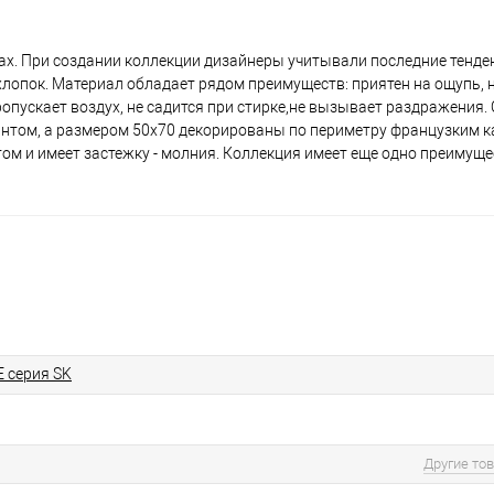
тках. При создании коллекции дизайнеры учитывали последние тенде
опок. Материал обладает рядом преимуществ: приятен на ощупь, н
пропускает воздух, не садится при стирке,не вызывает раздражения
нтом, а размером 50х70 декорированы по периметру французким к
ом и имеет застежку - молния. Коллекция имеет еще одно преимуще
E серия SK
Другие то