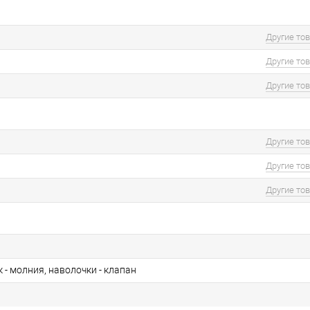
Другие то
Другие то
Другие то
Другие то
Другие то
Другие то
- молния, наволочки - клапан