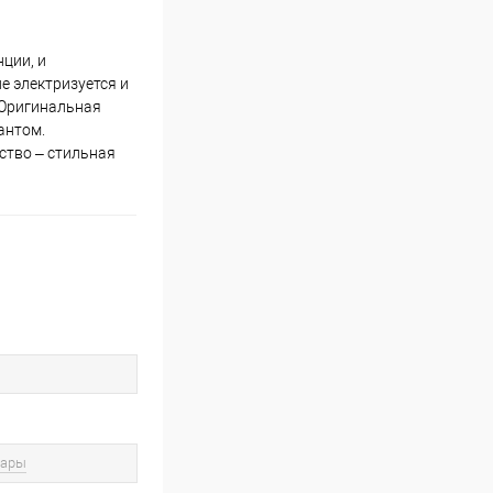
нции, и
е электризуется и
. Оригинальная
антом.
ство – стильная
вары