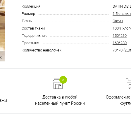
Коллекция
SATIN DE'
Размер
1.5 спаль
Ткань
Сатин
Состав ткани
100% хлоп
Пододеяльник
150*210
Простыня
160*230
Количество наволочек
70*70 (2шт
Доставка в любой
Оформление 
дажи
населенный пункт России
кругл