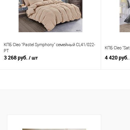
В избранное
В наличии
В избранно
КПБ Cleo "Pastel Symphony" семейный CL41/022-
КПБ Cleo "Sat
PT
3 268 руб.
4 420 руб.
/ шт
В корзину
Купить в 1 клик
Сравнение
Купить в 1
В избранное
В наличии
В избранно