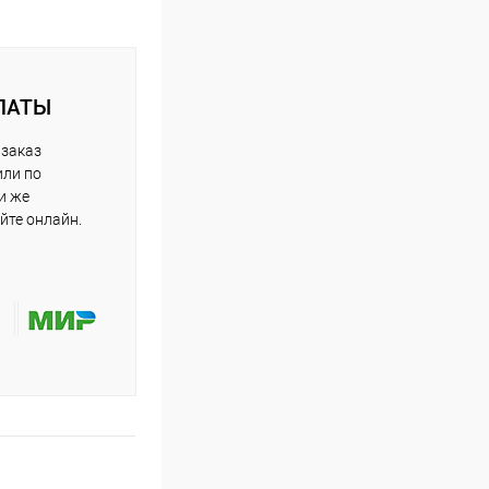
ЛАТЫ
 заказ
или по
и же
йте онлайн.