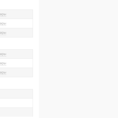
вары
вары
вары
вары
вары
вары