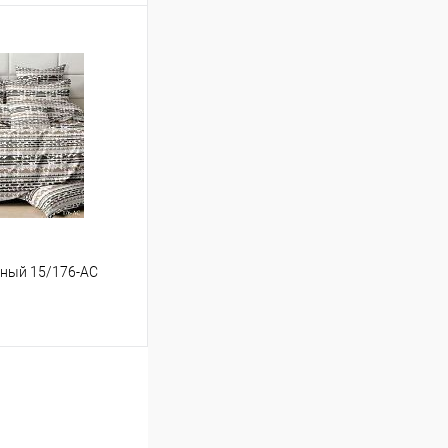
ину
Сравнение
В наличии
льный 15/176-AC
ину
Сравнение