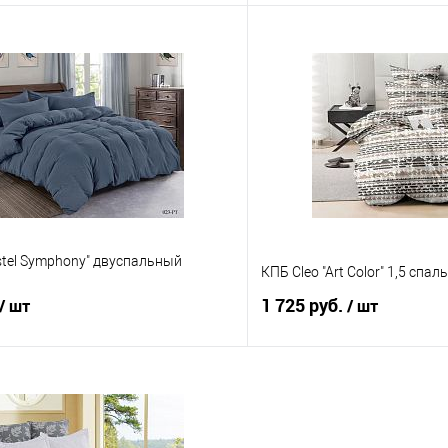
В корзину
В корз
 клик
Сравнение
Купить в 1 клик
е
В наличии
В избранное
stel Symphony" двуспальный
КПБ Cleo "Art Color" 1,5 спа
1 725 руб.
/ шт
/ шт
В корзину
В корз
 клик
Сравнение
Купить в 1 клик