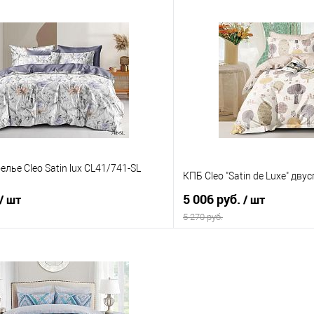
В корзину
В корз
 клик
Сравнение
Купить в 1 клик
е
В наличии
В избранное
елье Cleo Satin lux CL41/741-SL
КПБ Cleo "Satin de Luxe" дв
5 006 руб.
/ шт
/ шт
5 270 руб.
В корзину
В корз
 клик
Сравнение
Купить в 1 клик