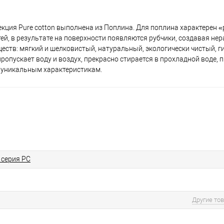
екция Pure cotton выполнена из Поплина. Для поплина характерен 
ей, в результате на поверхности появляются рубчики, создавая не
еств: мягкий и шелковистый, натуральный, экологически чистый, 
ропускает воду и воздух, прекрасно стирается в прохладной воде, п
м уникальным характеристикам.
серия PC
Другие то