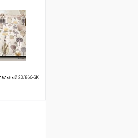
ину
Сравнение
В наличии
успальный 20/866-SK
ину
Сравнение