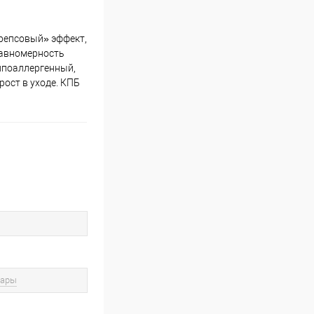
«репсовый» эффект,
равномерность
гипоаллергенный,
рост в уходе. КПБ
вары