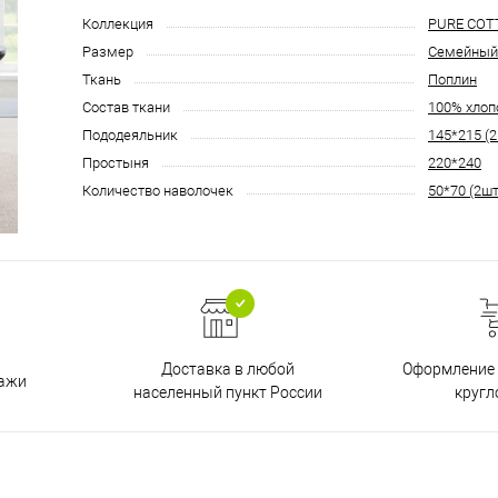
Коллекция
PURE COT
Размер
Семейный
Ткань
Поплин
Состав ткани
100% хлоп
Пододеяльник
145*215 (2
Простыня
220*240
Количество наволочек
50*70 (2шт
Доставка в любой
Оформление 
дажи
населенный пункт России
кругл