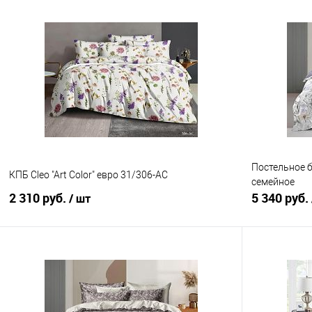
В корзину
Купить в 1 клик
Сравнение
Купить в 1
В избранное
В наличии
В избранно
Постельное б
КПБ Cleo "Art Color" евро 31/306-AC
семейное
2 310 руб.
5 340 руб.
/ шт
В корзину
Купить в 1 клик
Сравнение
Купить в 1