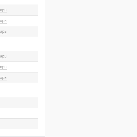
вары
вары
вары
вары
вары
вары