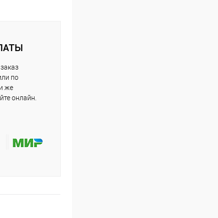
ЛАТЫ
 заказ
или по
и же
йте онлайн.