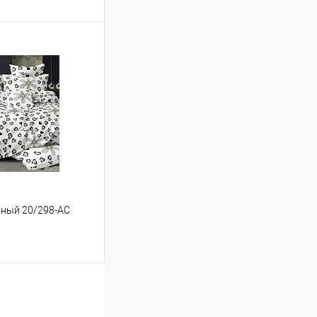
ину
Сравнение
В наличии
льный 20/298-AC
ину