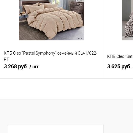
Купить в 1 клик
Сравнение
Купить в 1
В избранное
В наличии
В избранно
КПБ Cleo "Pastel Symphony" семейный CL41/022-
КПБ Cleo "Sat
PT
3 268 руб.
3 625 руб.
/ шт
В корзину
Купить в 1 клик
Сравнение
Купить в 1
В избранное
В наличии
В избранно