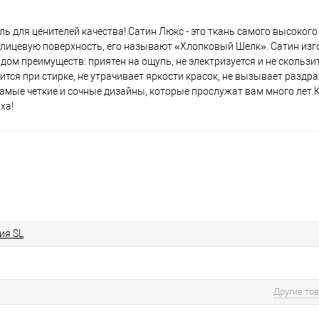
ль для ценителей качества! Сатин Люкс - это ткань самого высокого
 лицевую поверхность, его называют «Хлопковый Шелк». Сатин изг
дом преимуществ: приятен на ощупь, не электризуется и не скользи
дится при стирке, не утрачивает яркости красок, не вызывает разд
самые четкие и сочные дизайны, которые прослужат вам много лет.
ха!
ия SL
Другие то