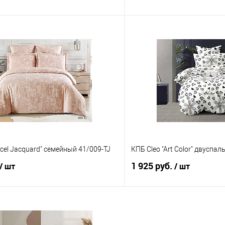
В корзину
В корз
 клик
Сравнение
Купить в 1 клик
е
В наличии
В избранное
ncel Jacquard" семейный 41/009-TJ
КПБ Cleo "Art Color" двуспа
1 925 руб.
/ шт
/ шт
В корзину
В корз