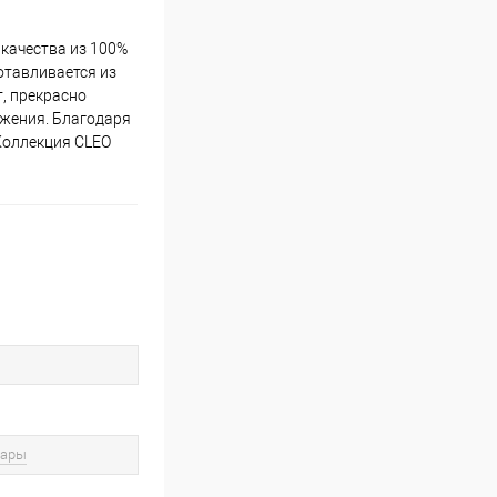
 качества из 100%
отавливается из
т, прекрасно
ражения. Благодаря
Коллекция CLEO
вары