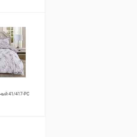
ину
Сравнение
В наличии
йный 41/417-PC
ину