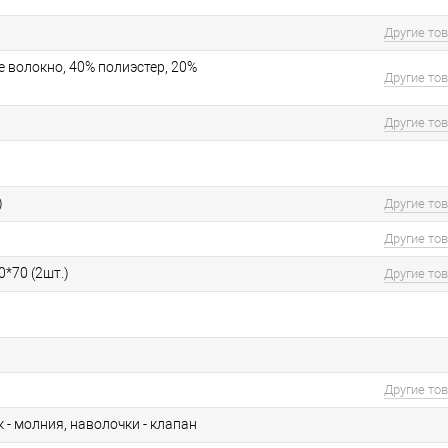
Другие то
 волокно, 40% полиэстер, 20%
Другие то
Другие то
)
Другие то
Другие то
0*70 (2шт.)
Другие то
Другие то
- молния, наволочки - клапан