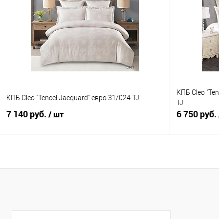
Купить в 1 клик
Сравнение
Купить в 1
В избранное
В наличии
В избранно
КПБ Cleo "Te
КПБ Cleo "Tencel Jacquard" евро 31/024-TJ
TJ
7 140 руб.
6 750 руб.
/ шт
В корзину
Купить в 1 клик
Сравнение
Купить в 1
В избранное
В наличии
В избранно