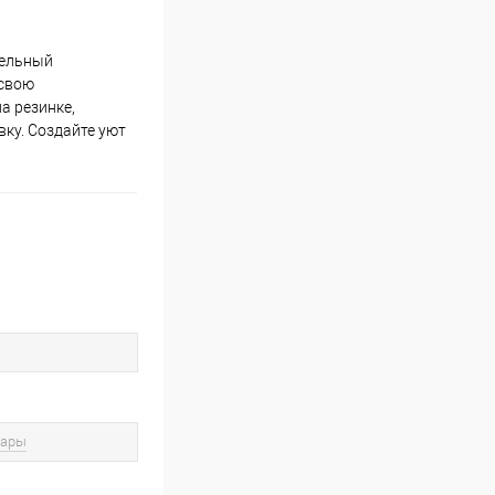
тельный
 свою
а резинке,
вку. Создайте уют
вары