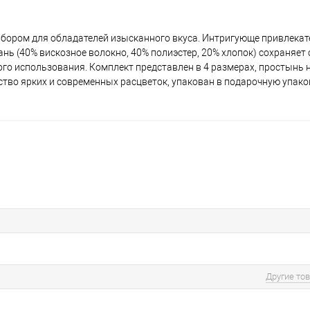
бором для обладателей изысканного вкуса. Интригующе привлека
ь (40% вискозное волокно, 40% полиэстер, 20% хлопок) сохраняет
о использования. Комплект представлен в 4 размерах, простынь н
ство ярких и современных расцветок, упакован в подарочную упако
Другие то