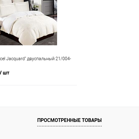
 клик
Сравнение
Купить в 1 клик
е
В наличии
В избранное
ncel Jacquard" двуспальный 21/004-
/ шт
В корзину
 клик
Сравнение
ПРОСМОТРЕННЫЕ ТОВАРЫ
е
В наличии