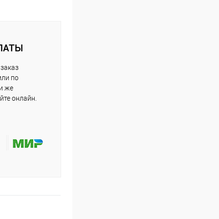
ЛАТЫ
 заказ
или по
и же
йте онлайн.