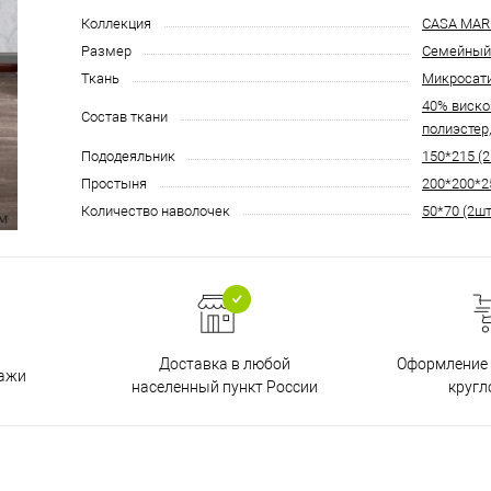
Коллекция
CASA MAR
Размер
Семейный
Ткань
Микросат
40% виско
Состав ткани
полиэстер
Пододеяльник
150*215 (2
Простыня
200*200*2
Количество наволочек
50*70 (2шт
Доставка в любой
Оформление 
дажи
населенный пункт России
кругл