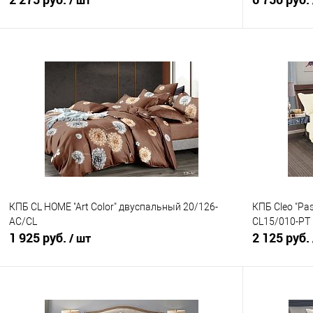
/ шт
В корзину
Купить в 1 клик
Сравнение
Купить в 1
В избранное
В наличии
В избранно
КПБ CL HOME "Art Color" двуспальный 20/126-
КПБ Cleo "Pa
AC/CL
CL15/010-PT
1 925 руб.
2 125 руб.
/ шт
В корзину