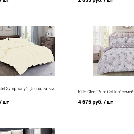
/ шт
/ шт
В корзину
В корз
 клик
Сравнение
Купить в 1 клик
е
В наличии
В избранное
stel Symphony" 1,5 спальный
КПБ Cleo "Pure Cotton" семе
4 675 руб.
/ шт
/ шт
В корзину
В корз