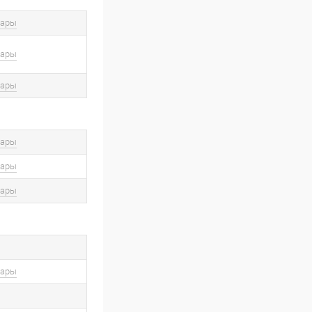
вары
вары
вары
вары
вары
вары
вары