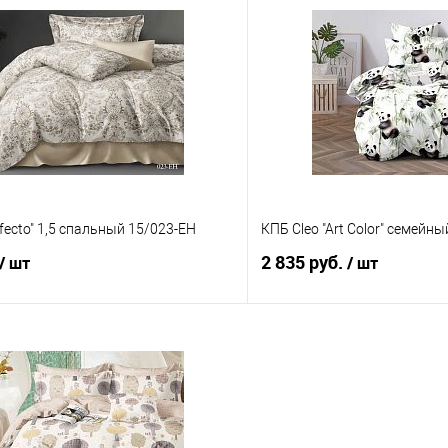
В корзину
В корз
 клик
Сравнение
Купить в 1 клик
е
В наличии
В избранное
rfecto" 1,5 спальный 15/023-EH
КПБ Cleo "Art Color" семейн
2 835 руб.
/ шт
/ шт
В корзину
В корз
 клик
Сравнение
Купить в 1 клик
е
В наличии
В избранное