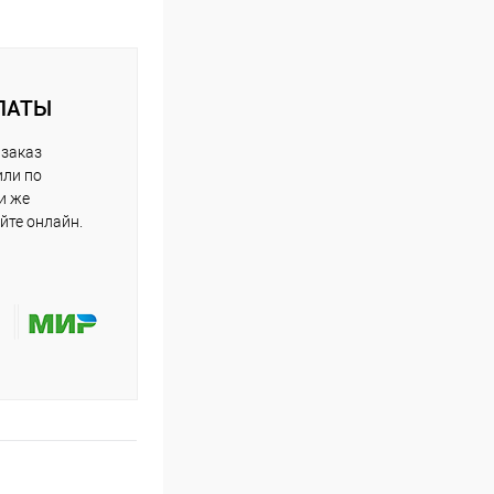
ЛАТЫ
 заказ
или по
и же
йте онлайн.