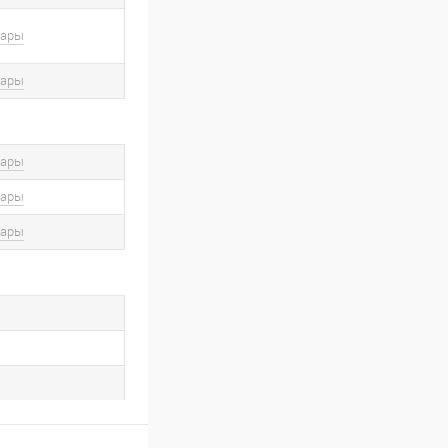
вары
вары
вары
вары
вары