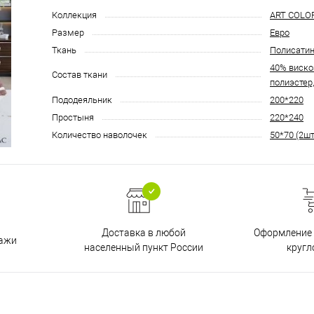
Коллекция
ART COLO
Размер
Евро
Ткань
Полисати
40% виско
Состав ткани
полиэстер
Пододеяльник
200*220
Простыня
220*240
Количество наволочек
50*70 (2шт
Доставка в любой
Оформление 
дажи
населенный пункт России
кругл