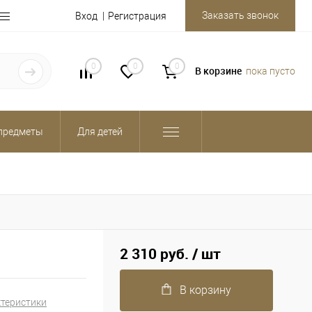
Заказать звонок
Вход
Регистрация
0
0
0
В корзине
пока пусто
предметы
Для детей
2 310 руб.
/ шт
В корзину
ктеристики