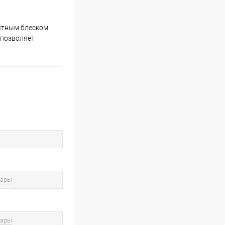
иятным блеском
 позволяет
вары
вары