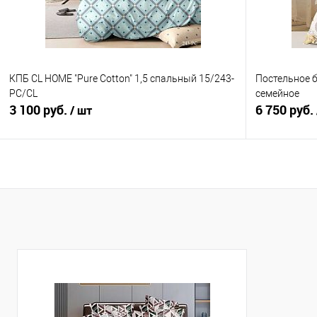
КПБ CL HOME "Pure Cotton" 1,5 спальный 15/243-
Постельное бе
PC/CL
семейное
3 100 руб.
6 750 руб.
/ шт
В корзину
Купить в 1 клик
Сравнение
Купить в 1
В избранное
В наличии
В избранно