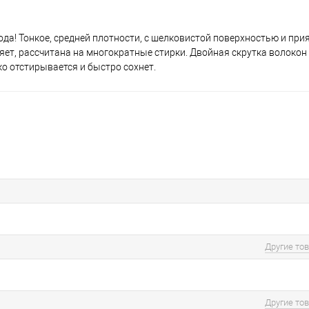
ода! Тонкое, средней плотности, с шелковистой поверхностью и пр
иняет, рассчитана на многократные стирки. Двойная скрутка волокон
о отстирывается и быстро сохнет.
Другие то
Другие то