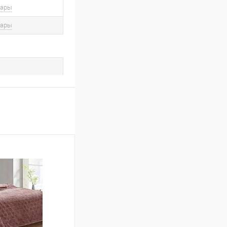
вары
вары