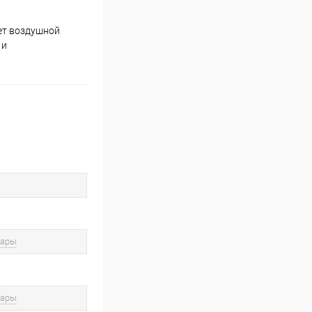
ает воздушной
 и
вары
вары