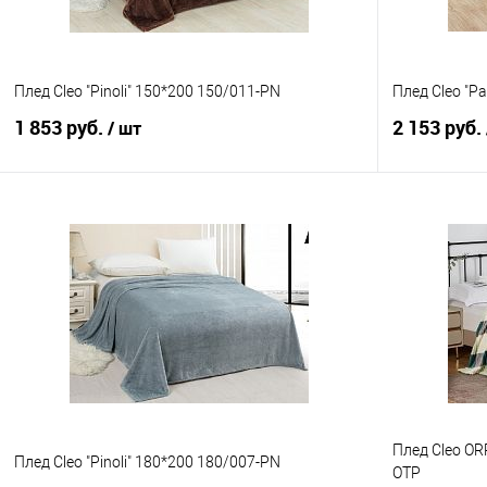
Плед Cleo "Pinoli" 150*200 150/011-PN
Плед Cleo "P
1 853 руб.
2 153 руб.
/ шт
В корзину
Купить в 1 клик
Сравнение
Купить в 1
В избранное
В наличии
В избранно
Плед Cleo OR
Плед Cleo "Pinoli" 180*200 180/007-PN
OTP