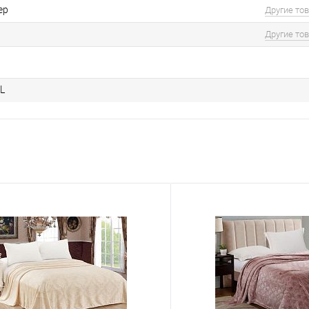
ер
Другие то
Другие то
L