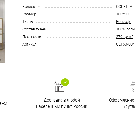
Коллекция
COLETTA
Размер
150*200
Ткань
Велсофт
Состав ткани
100% поли
Плотность
270 гр/м2
Артикул
CL150/004
Доставка в любой
Оформление 
дажи
населенный пункт России
кругл