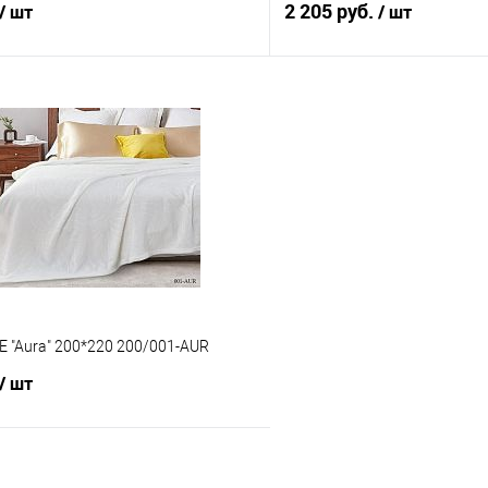
2 205 руб.
/ шт
/ шт
В корзину
В корз
 клик
Сравнение
Купить в 1 клик
е
В наличии
В избранное
 "Aura" 200*220 200/001-AUR
/ шт
В корзину