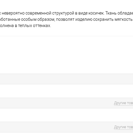
 с невероятно современной структурой в виде косичек. Ткань облад
ыработанные особым образом, позволят изделию сохранить мягкость
лнена в теплых оттенках.
Другие то
Другие то