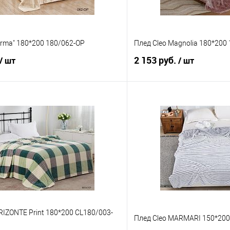
arma" 180*200 180/062-OP
Плед Cleo Magnolia 180*200
2 153 руб.
/ шт
/ шт
В корзину
В корз
 клик
Сравнение
Купить в 1 клик
е
В наличии
В избранное
RIZONTE Print 180*200 CL180/003-
Плед Cleo MARMARI 150*20