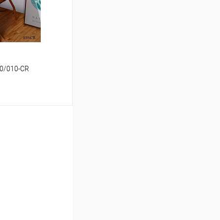
50/010-CR
ину
Сравнение
В наличии