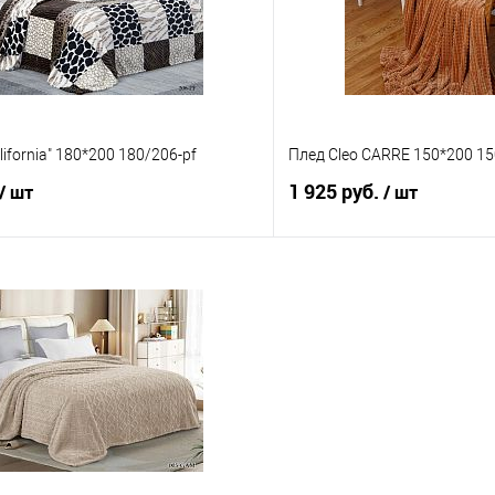
lifornia" 180*200 180/206-pf
Плед Cleo CARRE 150*200 1
1 925 руб.
/ шт
/ шт
В корзину
В корз
 клик
Сравнение
Купить в 1 клик
е
В наличии
В избранное