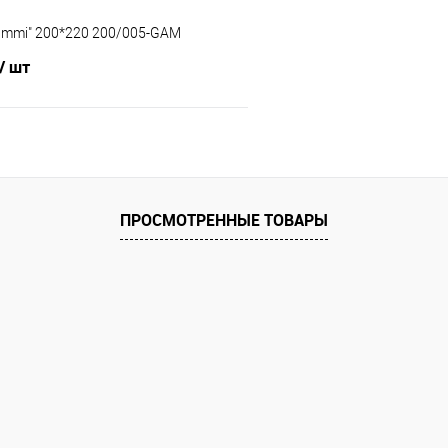
ammi" 200*220 200/005-GAM
/ шт
В корзину
 клик
Сравнение
ПРОСМОТРЕННЫЕ ТОВАРЫ
е
В наличии