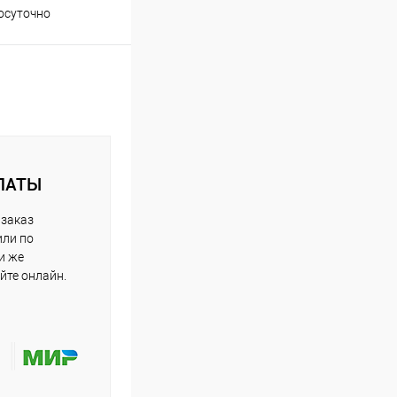
осуточно
ЛАТЫ
 заказ
или по
и же
йте онлайн.