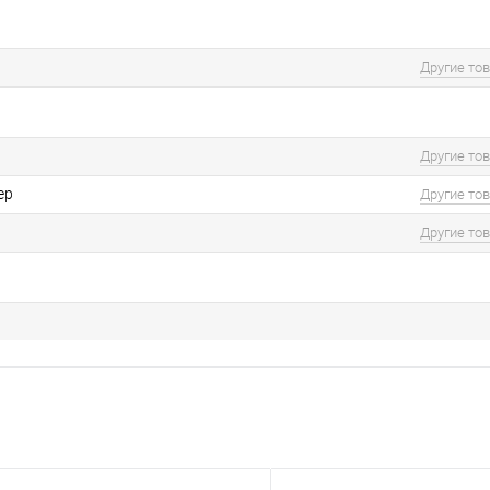
Другие то
Другие то
ер
Другие то
Другие то