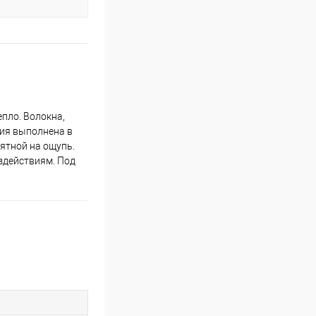
епло. Волокна,
ция выполнена в
иятной на ощупь.
оздействиям. Под