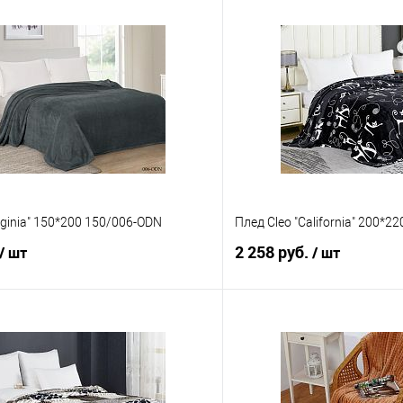
rginia" 150*200 150/006-ODN
Плед Cleo "California" 200*2
2 258 руб.
/ шт
/ шт
В корзину
В корз
 клик
Сравнение
Купить в 1 клик
е
В наличии
В избранное