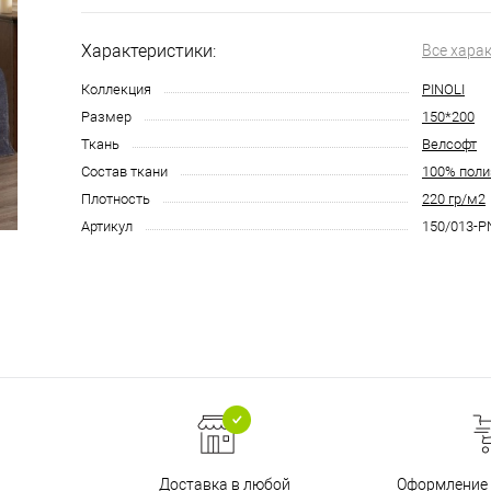
Характеристики:
Все хара
Коллекция
PINOLI
Размер
150*200
Ткань
Велсофт
Состав ткани
100% поли
Плотность
220 гр/м2
Артикул
150/013-P
Доставка в любой
Оформление 