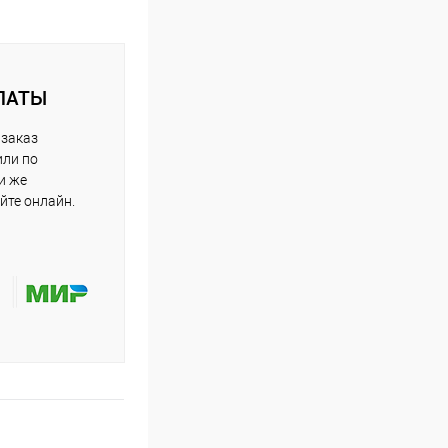
ЛАТЫ
 заказ
или по
и же
йте онлайн.