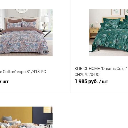
В корзину
В корз
 клик
Сравнение
Купить в 1 клик
е
В наличии
В избранное
КПБ CL HOME "Dreams Color
re Cotton" евро 31/418-PC
CH20/020-DC
1 985 руб.
/ шт
/ шт
В корзину
В корз
 клик
Сравнение
Купить в 1 клик