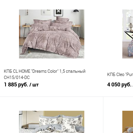
В корзину
Купить в 1 клик
Сравнение
Купить в 1
В избранное
В наличии
В избранно
КПБ CL HOME "Dreams Color" 1,5 спальный
КПБ Cleo "Pu
CH15/014-DC
1 885 руб.
4 050 руб.
/ шт
В корзину
Купить в 1 клик
Сравнение
Купить в 1