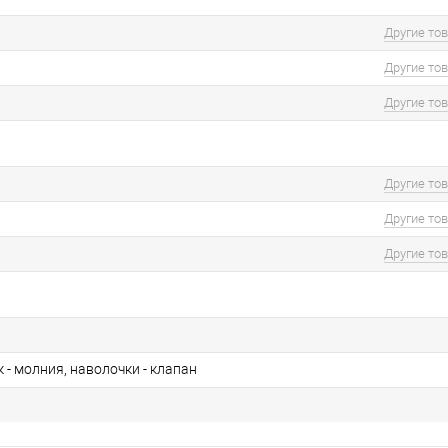
Другие то
Другие то
Другие то
Другие то
Другие то
Другие то
- молния, наволочки - клапан