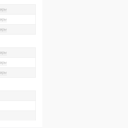
вары
вары
вары
вары
вары
вары