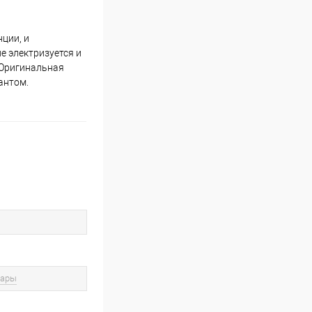
нции, и
е электризуется и
. Оригинальная
антом.
вары