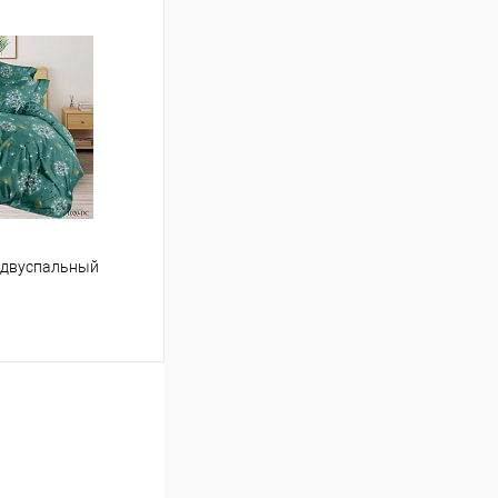
ину
Сравнение
В наличии
" двуспальный
ину
Сравнение