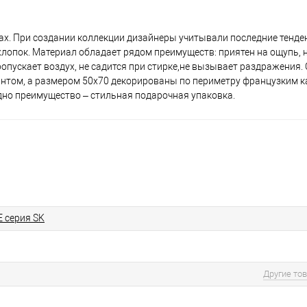
тках. При создании коллекции дизайнеры учитывали последние тенде
опок. Материал обладает рядом преимуществ: приятен на ощупь, н
пропускает воздух, не садится при стирке,не вызывает раздражения
нтом, а размером 50х70 декорированы по периметру французким к
дно преимущество – стильная подарочная упаковка.
E серия SK
Другие то