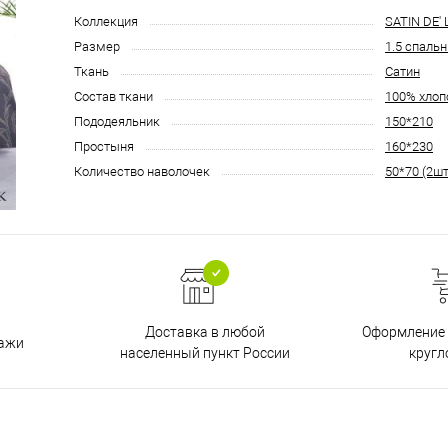
Коллекция
SATIN DE'
Размер
1.5 спаль
Ткань
Сатин
Состав ткани
100% хлоп
Пододеяльник
150*210
Простыня
160*230
Количество наволочек
50*70 (2шт
Доставка в любой
Оформление 
дажи
населенный пункт России
кругл