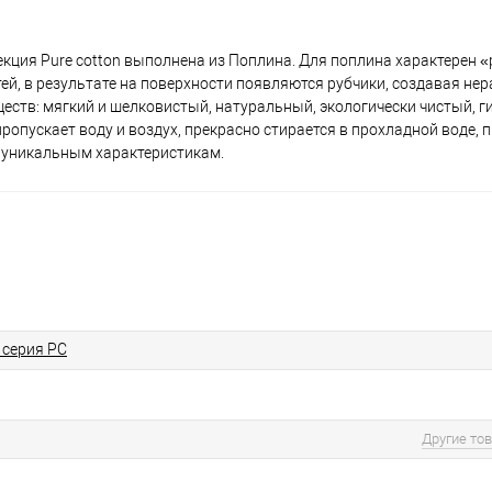
екция Pure cotton выполнена из Поплина. Для поплина характерен 
ей, в результате на поверхности появляются рубчики, создавая не
еств: мягкий и шелковистый, натуральный, экологически чистый, 
ропускает воду и воздух, прекрасно стирается в прохладной воде, п
м уникальным характеристикам.
серия PC
Другие то