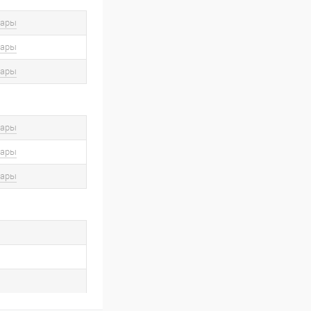
вары
вары
вары
вары
вары
вары