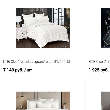
В корзину
Купить в 1 клик
Сравнение
Купить в 1
В избранное
В наличии
В избранно
КПБ Cleo "Tencel Jacquard" евро 31/022-TJ
КПБ Cleo "Ar
7 140 руб.
1 925 руб.
/ шт
В корзину
Купить в 1 клик
Сравнение
Купить в 1