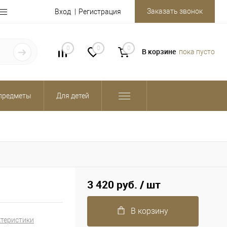
Заказать звонок
Вход
Регистрация
0
0
0
В корзине
пока пусто
предметы
Для детей
3 420 руб.
/ шт
В корзину
ктеристики