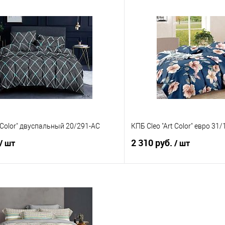
В корзину
В корз
 клик
Сравнение
Купить в 1 клик
е
В наличии
В избранное
t Color" двуспальный 20/291-AC
КПБ Cleo "Art Color" евро 31
2 310 руб.
/ шт
/ шт
В корзину
В корз
 клик
Сравнение
Купить в 1 клик