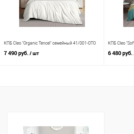
В избранное
В наличии
В избранно
КПБ Cleo "Organic Tencel" семейный 41/001-OTO
КПБ Cleo "Sof
7 490 руб.
6 480 руб.
/ шт
В корзину
Купить в 1 клик
Сравнение
Купить в 1
В избранное
В наличии
В избранно