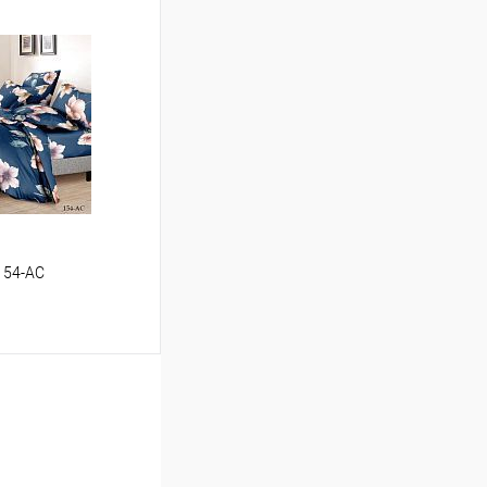
ину
Сравнение
В наличии
/154-AC
ину
Сравнение