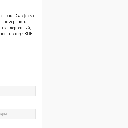
«репсовый» эффект,
равномерность
гипоаллергенный,
рост в уходе. КПБ
вары