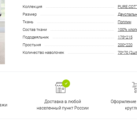
Коллекция
PURE COT
Размер
Двуспаль
Ткань
Поплин
Состав ткани
100% хлоп
Пододеяльник
175*215
Простыня
200*220
Количество наволочек
70*70 (2шт
Доставка в любой
Оформление 
дажи
населенный пункт России
кругл