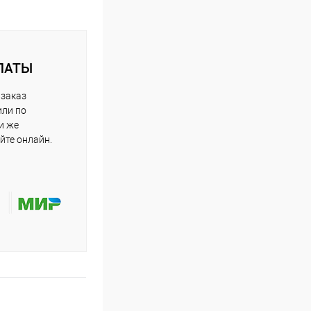
ЛАТЫ
 заказ
или по
и же
йте онлайн.