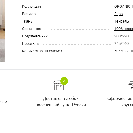
Коллекция
ORGANIC 
Размер
Евро
Ткань
Тенсель
Состав ткани
100% тенс
Пододеяльник
200*220
Простыня
245*260
Количество наволочек
50*70 (2шт
Доставка в любой
Оформление 
дажи
населенный пункт России
кругл