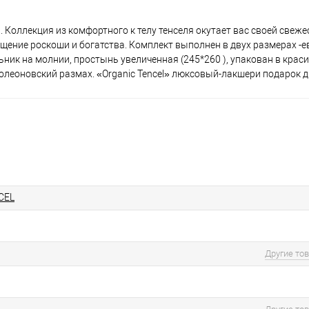
. Коллекция из комфортного к телу тенселя окутает вас своей свеж
щение роскоши и богатства. Комплект выполнен в двух размерах -ев
льник на молнии, простынь увеличенная (245*260 ), упакован в кра
олеоновский размах. «Organic Tencel» люксовый-лакшери подарок д
CEL
Другие то