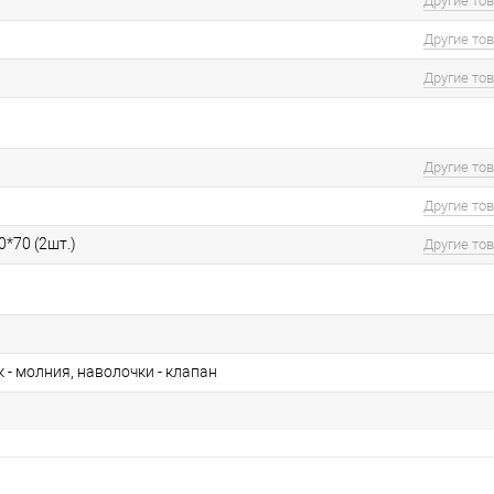
Другие то
Другие то
Другие то
Другие то
Другие то
0*70 (2шт.)
Другие то
- молния, наволочки - клапан