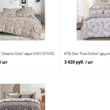
 клик
Сравнение
Купить в 1 клик
е
В наличии
В избранное
"Dreams Color" евро CH31/015-DC
КПБ Cleo "Pure Cotton" дву
3 420 руб.
/ шт
/ шт
В корзину
В корз
 клик
Сравнение
Купить в 1 клик
е
В наличии
В избранное