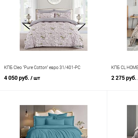
Купить в 1 клик
Сравнение
Купить в 1
В избранное
В наличии
В избранно
КПБ Cleo "Pure Cotton" евро 31/401-PC
КПБ CL HOME 
4 050 руб.
2 275 руб.
/ шт
В корзину
Купить в 1 клик
Сравнение
Купить в 1
В избранное
В наличии
В избранно