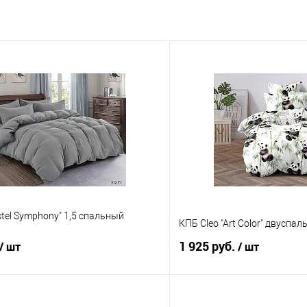
stel Symphony" 1,5 спальный
КПБ Cleo "Art Color" двуспа
1 925 руб.
/ шт
/ шт
В корзину
В корз