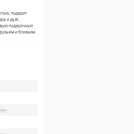
естью, подарит
ро и дуэт,
сивую подарочную
рузьям и близким.
вары