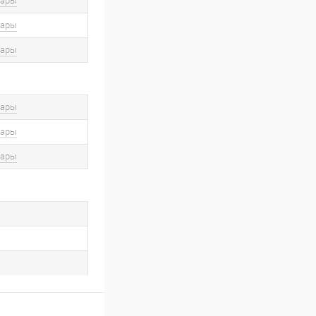
вары
вары
вары
вары
вары
вары