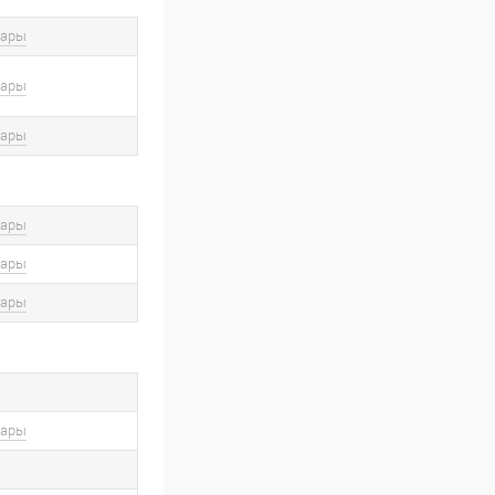
вары
вары
вары
вары
вары
вары
вары