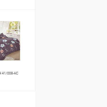
ину
Сравнение
В наличии
ый 41/008-AC
ину