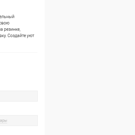
тельный
 свою
а резинке,
вку. Создайте уют
вары