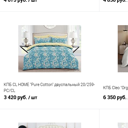
/ шт
В корзину
Купить в 1 клик
Сравнение
Купить в 1
В избранное
В наличии
В избранно
КПБ CL HOME "Pure Cotton" двуспальный 20/259-
КПБ Cleo "Org
PC/CL
3 420 руб.
6 350 руб.
/ шт
В корзину