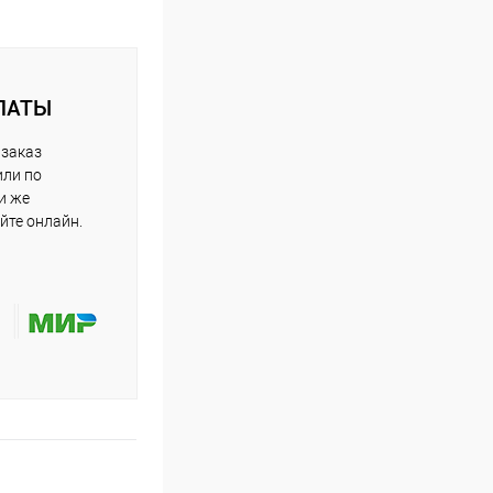
ЛАТЫ
 заказ
или по
и же
йте онлайн.