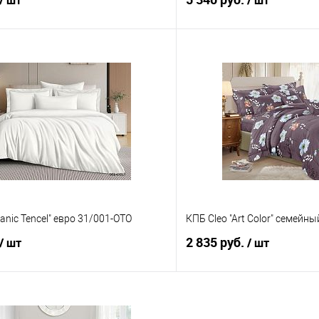
/ шт
/ шт
В корзину
В корз
 клик
Сравнение
Купить в 1 клик
е
В наличии
В избранное
anic Tencel" евро 31/001-OTO
КПБ Cleo "Art Color" семейн
2 835 руб.
/ шт
/ шт
В корзину
В корз