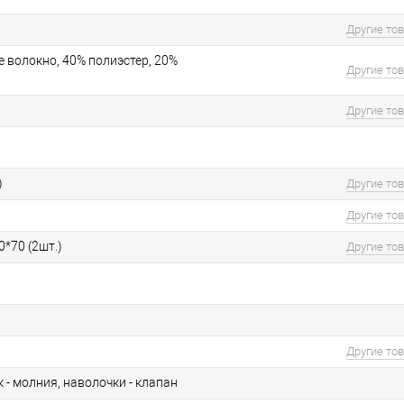
Другие то
 волокно, 40% полиэстер, 20%
Другие то
Другие то
)
Другие то
Другие то
0*70 (2шт.)
Другие то
Другие то
- молния, наволочки - клапан