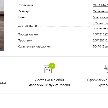
Коллекция
CASA MAR
Размер
Семейный
Ткань
Микросат
40% виско
Состав ткани
полиэстер
Пододеяльник
150*215 (2
Простыня
200*200*2
Количество наволочек
50*70 (2шт
Доставка в любой
Оформление 
дажи
населенный пункт России
кругл