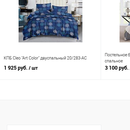
Купить в 1 клик
Сравнение
Купить в 1
В избранное
В наличии
В избранно
Постельное б
КПБ Cleo "Art Color" двуспальный 20/283-AC
спальное
1 925 руб.
3 100 руб.
/ шт
В корзину
Купить в 1 клик
Сравнение
Купить в 1
В избранное
В наличии
В избранно