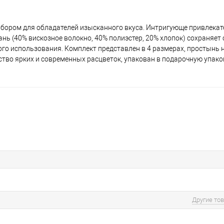
бором для обладателей изысканного вкуса. Интригующе привлека
ь (40% вискозное волокно, 40% полиэстер, 20% хлопок) сохраняет
о использования. Комплект представлен в 4 размерах, простынь н
ство ярких и современных расцветок, упакован в подарочную упако
Другие то