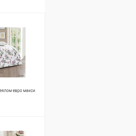
деялом евро макси
ину