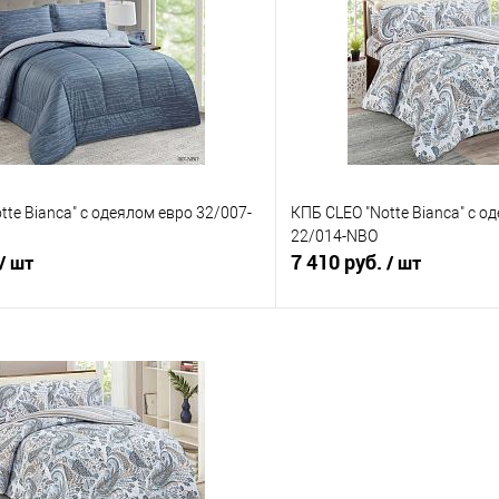
 клик
Сравнение
Купить в 1 клик
е
В наличии
В избранное
tte Bianca" с одеялом евро 32/007-
КПБ CLEO "Notte Bianca" с 
22/014-NBO
7 410 руб.
/ шт
/ шт
В корзину
В корз
 клик
Сравнение
Купить в 1 клик
е
В наличии
В избранное