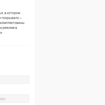
ья, в котором
и покрывало –
 укомплектованы
ом режиме в
 и
вары