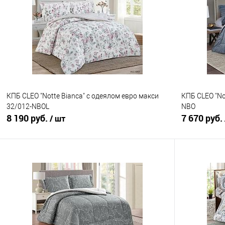
Купить в 1 клик
Сравнение
Купить в 1
В избранное
В наличии
В избранно
КПБ CLEO "Notte Bianca" с одеялом евро макси
КПБ CLEO "No
32/012-NBOL
NBO
8 190 руб.
7 670 руб.
/ шт
В корзину
Купить в 1 клик
Сравнение
Купить в 1
В избранное
В наличии
В избранно