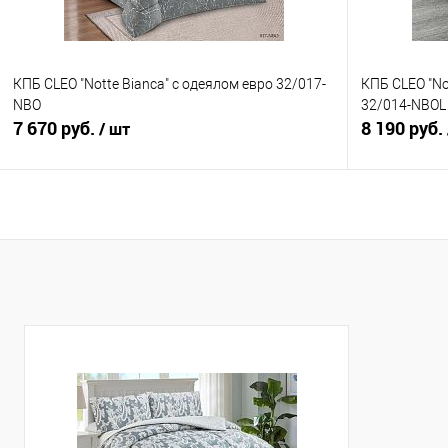
КПБ CLEO "Notte Bianca" с одеялом евро 32/017-
КПБ CLEO "No
NBO
32/014-NBOL
7 670 руб.
8 190 руб.
/ шт
В корзину
Купить в 1 клик
Сравнение
Купить в 1
В избранное
В наличии
В избранно