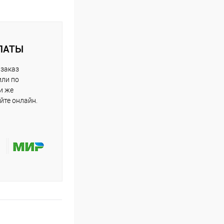
ЛАТЫ
 заказ
или по
и же
йте онлайн.