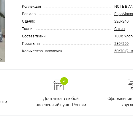
Коллекция
NOTE BIA
Размер
ЕвроМакс
Одеяло
220x240
Ткань
Сатин
Состав ткани
100% хлоп
Простыня
230*250
Количество наволочек
50*70 (2шт
Доставка в любой
Оформление 
дажи
населенный пункт России
кругл