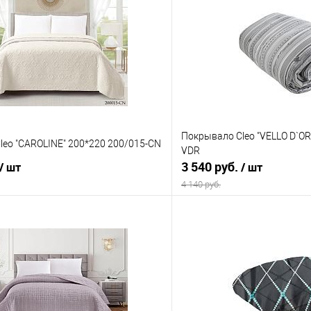
Покрывало Cleo "VELLO D`OR
eo "CAROLINE" 200*220 200/015-CN
VDR
3 540 руб.
/ шт
/ шт
4 140 руб.
В корзину
В корз
 клик
Сравнение
Купить в 1 клик
е
В наличии
В избранное