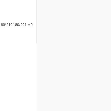
180*210 180/291-MR
ину
Сравнение
В наличии