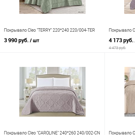
Покрывало Cleo "TERRY" 220*240 220/004-TER
Покрывало C
3 990 руб.
4 173 руб.
/ шт
4 473 руб.
В корзину
Купить в 1 клик
Сравнение
Купить в 1
В избранное
В наличии
В избранно
Покрывало Cleo "CAROLINE" 240*260 240/002-CN
Покрывало C