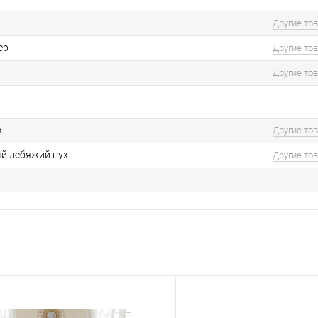
Другие то
ер
Другие то
Другие то
к
Другие то
й лебяжий пух
Другие то