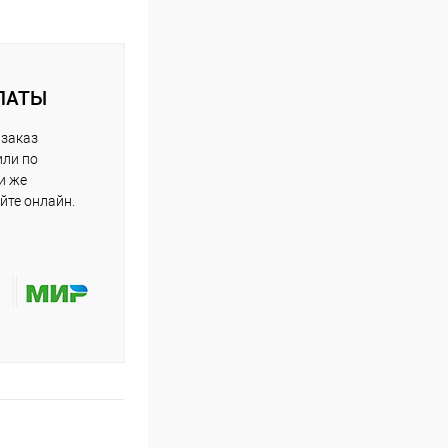
ЛАТЫ
 заказ
или по
и же
йте онлайн.