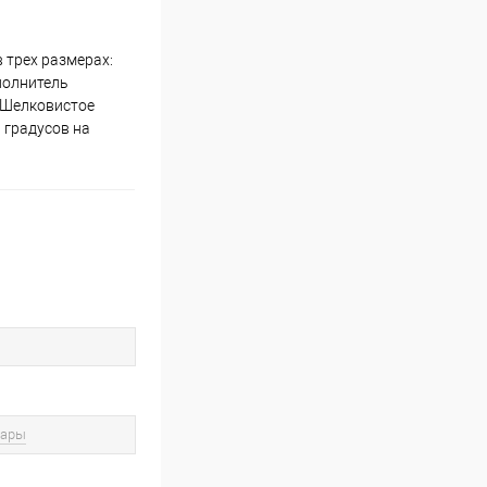
 трех размерах:
полнитель
. Шелковистое
 градусов на
вары