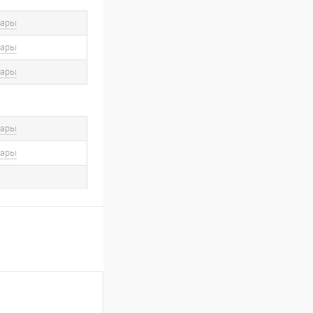
вары
вары
вары
вары
вары