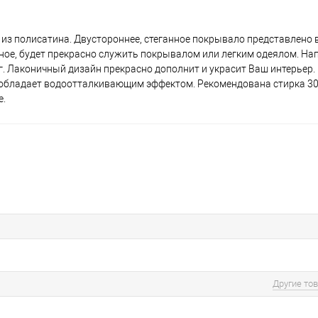
з полисатина. Двустороннее, стеганное покрывало представлено в
ьное, будет прекрасно служить покрывалом или легким одеялом. На
г. Лаконичный дизайн прекрасно дополнит и украсит Ваш интерьер
, обладает водоотталкивающим эффектом. Рекомендована стирка 30
е.
Другие то