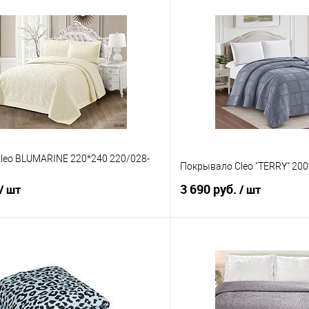
leo BLUMARINE 220*240 220/028-
Покрывало Cleo "TERRY" 200
3 690 руб.
/ шт
/ шт
В корзину
В корз
 клик
Сравнение
Купить в 1 клик
е
В наличии
В избранное