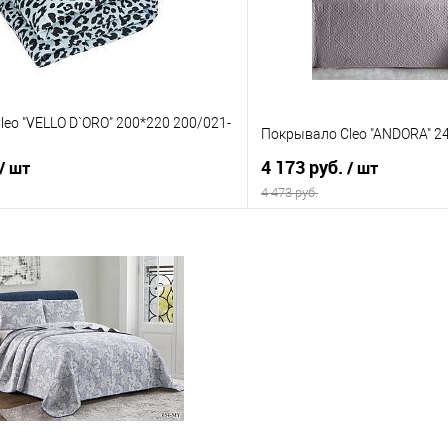
eo "VELLO D`ORO" 200*220 200/021-
Покрывало Cleo "ANDORA" 2
4 173 руб.
/ шт
/ шт
4 473 руб.
В корзину
В корз
 клик
Сравнение
Купить в 1 клик
е
В наличии
В избранное