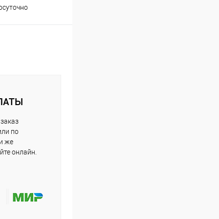
осуточно
ЛАТЫ
 заказ
или по
и же
йте онлайн.