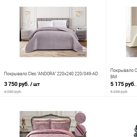
Покрывало C
Покрывало Cleo "ANDORA" 220х240 220/049-AD
BM
3 750 руб.
5 175 руб.
/ шт
4 050 руб.
6 036 руб.
В корзину
Купить в 1 клик
Сравнение
Купить в 1
В избранное
В наличии
В избранно