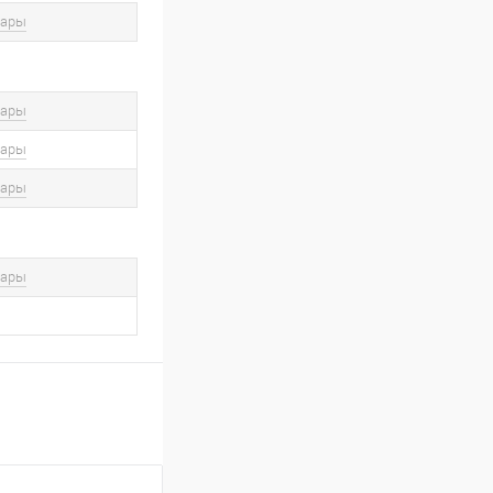
вары
вары
вары
вары
вары