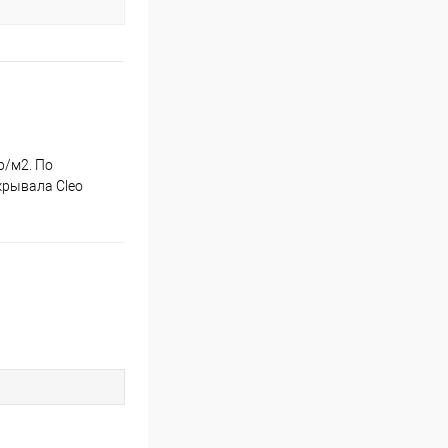
р/м2. По
крывала Cleo