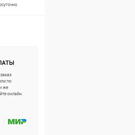
осуточно
ЛАТЫ
 заказ
или по
и же
йте онлайн.