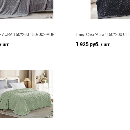
 AURA 150*200 150/002-AUR
Плед Cleo "Aura" 150*200 C
1 925 руб.
/ шт
/ шт
В корзину
В корз
 клик
Сравнение
Купить в 1 клик
е
В наличии
В избранное