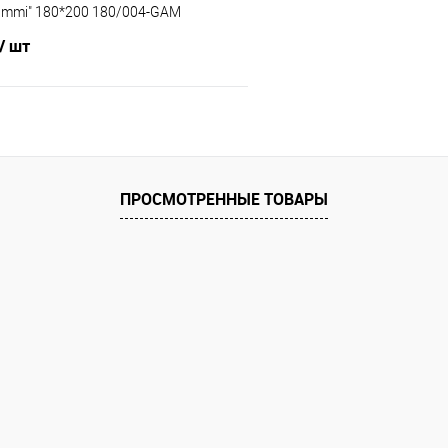
ammi" 180*200 180/004-GAM
/ шт
В корзину
 клик
Сравнение
ПРОСМОТРЕННЫЕ ТОВАРЫ
е
В наличии