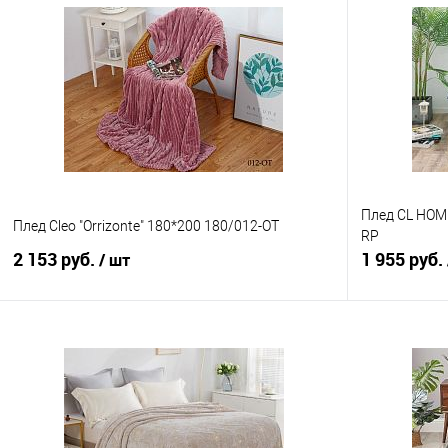
Плед CL HOME
Плед Cleo "Orrizonte" 180*200 180/012-OT
RP
2 153 руб.
1 955 руб.
/ шт
В корзину
Купить в 1 клик
Сравнение
Купить в 1
В избранное
В наличии
В избранно