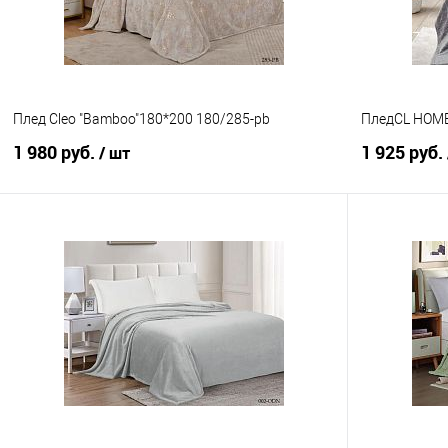
Плед Cleo "Bamboo"180*200 180/285-pb
ПледCL HOME
1 980 руб.
1 925 руб.
/ шт
В корзину
Купить в 1 клик
Сравнение
Купить в 1
В избранное
В наличии
В избранно