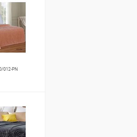
80/012-PN
ину
Сравнение
В наличии