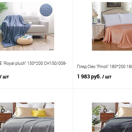
 "Royal plush" 150*200 CH150/008-
Плед Cleo "Pinoli" 180*200 1
1 983 руб.
/ шт
/ шт
В корзину
В корз
 клик
Сравнение
Купить в 1 клик
е
В наличии
В избранное