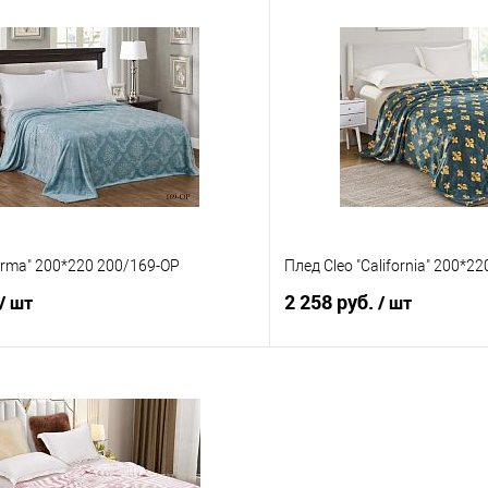
В корзину
В корз
 клик
Сравнение
Купить в 1 клик
е
В наличии
В избранное
arma" 200*220 200/169-OP
Плед Cleo "California" 200*2
2 258 руб.
/ шт
/ шт
В корзину
В корз
 клик
Сравнение
Купить в 1 клик
е
В наличии
В избранное