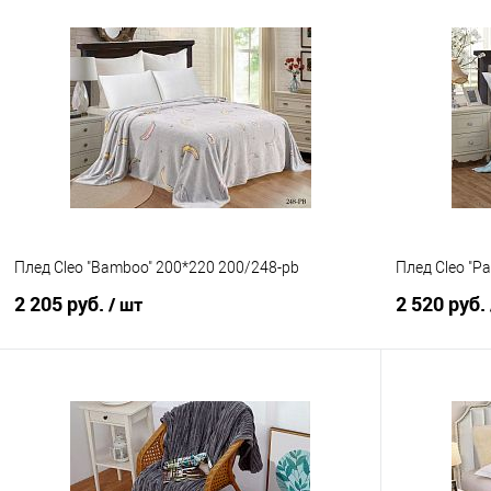
В корзину
Купить в 1 клик
Сравнение
Купить в 1
В избранное
В наличии
В избранно
Плед Cleo "Bamboo" 200*220 200/248-pb
Плед Cleo "P
2 205 руб.
2 520 руб.
/ шт
В корзину
Купить в 1 клик
Сравнение
Купить в 1
В избранное
В наличии
В избранно