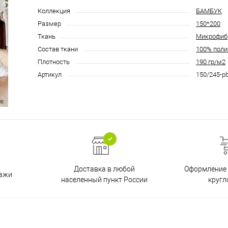
Коллекция
БАМБУК
Размер
150*200
Ткань
Микрофиб
Состав ткани
100% поли
Плотность
190 гр/м2
Артикул
150/245-p
Доставка в любой
Оформление 
дажи
населенный пункт России
кругл