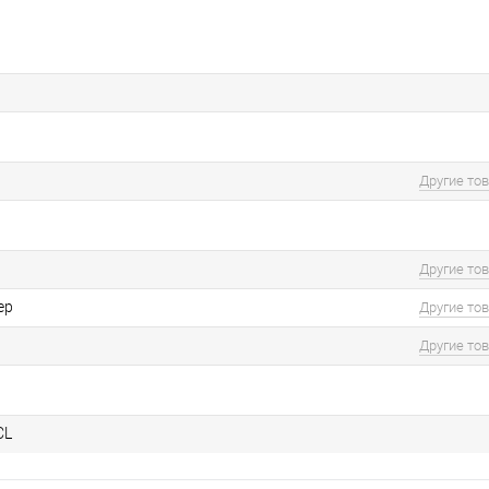
Другие то
Другие то
ер
Другие то
Другие то
CL