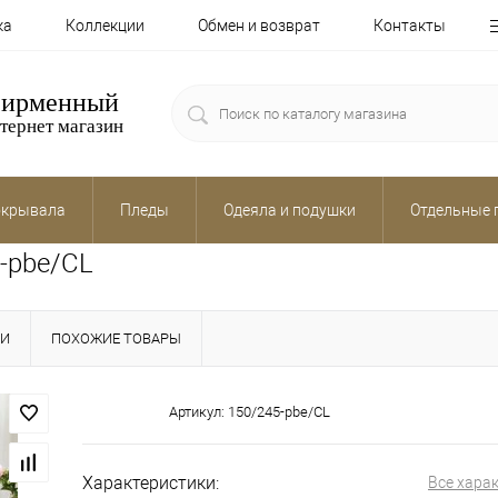
ка
Коллекции
Обмен и возврат
Контакты
ирменный
тернет магазин
крывала
Пледы
Одеяла и подушки
Отдельные 
-pbe/CL
КИ
ПОХОЖИЕ ТОВАРЫ
Артикул:
150/245-pbe/CL
Характеристики:
Все хара