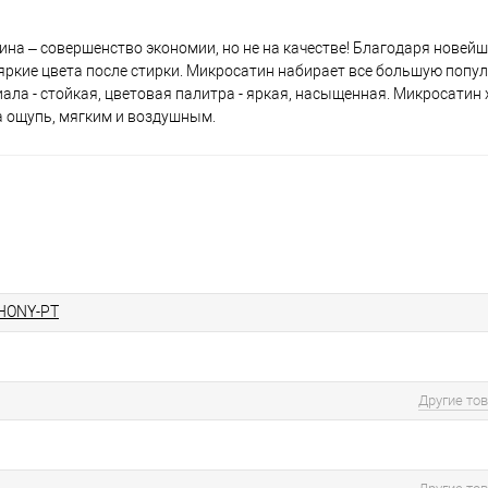
тина – совершенство экономии, но не на качестве! Благодаря новей
а яркие цвета после стирки. Микросатин набирает все большую попу
ала - стойкая, цветовая палитра - яркая, насыщенная. Микросатин
на ощупь, мягким и воздушным.
HONY-PT
Другие то