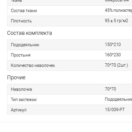
Микросатин
Ткань
45% полиэстер
Состав ткани
95 ± 5 гр/м2
Плотность
Состав комплекта
150*210
Пододеяльник
160*230
Простыня
70*70 (2шт.)
Количество наволочек
Прочие
70*70
Наволочка
Пододеяльник 
Тип застежки
15/009-PT
Артикул