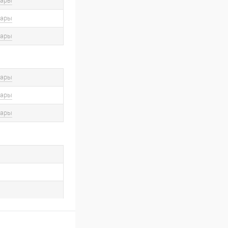
вары
вары
вары
вары
вары
вары