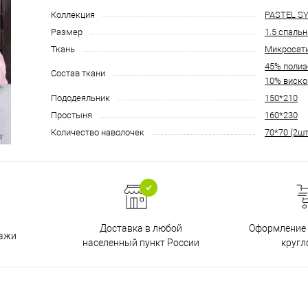
Коллекция
PASTEL S
Размер
1.5 спаль
Ткань
Микросат
45% полиэс
Состав ткани
10% виско
Пододеяльник
150*210
Простыня
160*230
Количество наволочек
70*70 (2шт
Доставка в любой
Оформление 
дажи
населенный пункт России
кругл