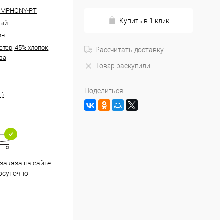
YMPHONY-PT
Купить в 1 клик
ный
ин
тер, 45% хлопок,
Рассчитать доставку
за
Товар раскупили
Поделиться
.)
заказа на сайте
осуточно