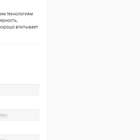
шим технологиям
лярность,
 хорошо впитывает
вары