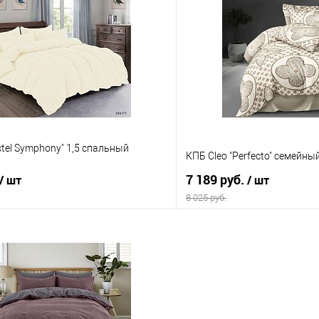
 клик
Сравнение
Купить в 1 клик
е
В наличии
В избранное
stel Symphony" 1,5 спальный
КПБ Cleo "Perfecto" семейны
7 189 руб.
/ шт
/ шт
8 025 руб.
В корзину
В корз
 клик
Сравнение
Купить в 1 клик
е
В наличии
В избранное