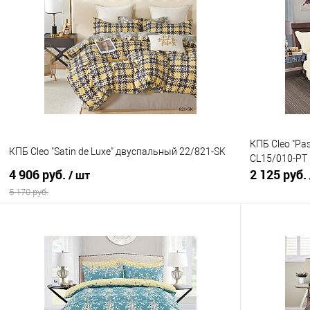
Купить в 1 клик
Сравнение
Купить в 1
В избранное
В наличии
В избранно
КПБ Cleo "Pa
КПБ Cleo "Satin de Luxe" двуспальный 22/821-SK
CL15/010-PT
4 906 руб.
2 125 руб.
/ шт
5 170 руб.
В корзину
Купить в 1 клик
Сравнение
Купить в 1
В избранное
В наличии
В избранно