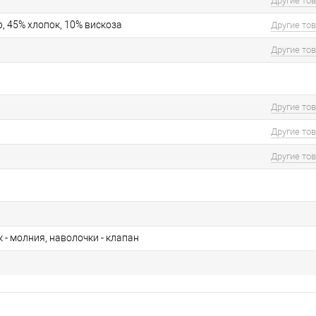
Другие то
, 45% хлопок, 10% вискоза
Другие то
Другие то
Другие то
Другие то
Другие то
- молния, наволочки - клапан