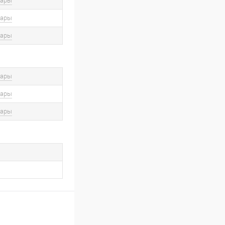
вары
вары
вары
вары
вары
вары