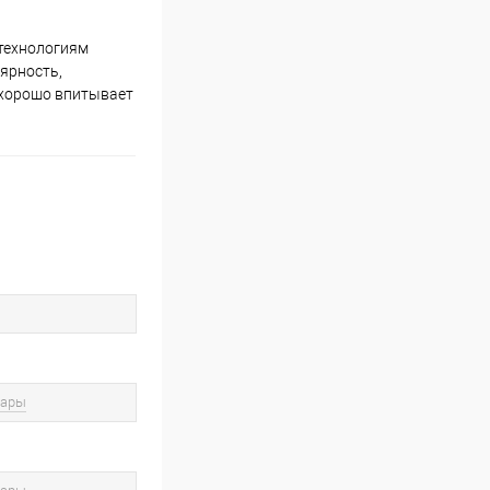
 технологиям
лярность,
 хорошо впитывает
вары