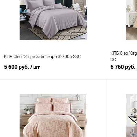
Купить в 1 клик
Сравнение
Купить в 1
В избранное
В наличии
В избранно
КПБ Cleo "Or
КПБ Cleo "Stripe Satin" евро 32/006-SSC
OC
5 600 руб.
6 760 руб.
/ шт
В корзину
Купить в 1 клик
Сравнение
Купить в 1
В избранное
В наличии
В избранно