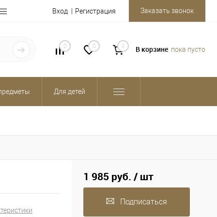
Заказать звонок
Вход
Регистрация
0
0
0
В корзине
пока пусто
предметы
Для детей
1 985 руб.
/ шт
Подписаться
ктеристики