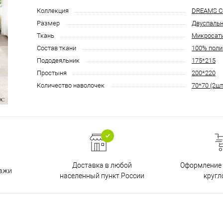
Коллекция
DREAMS 
Размер
Двуспаль
Ткань
Микросат
Состав ткани
100% поли
Пододеяльник
175*215
Простыня
200*220
Количество наволочек
70*70 (2шт
Доставка в любой
Оформление 
дажи
населенный пункт России
кругл