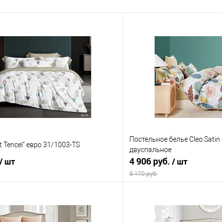
Постельное белье Cleo Satin 
t Tencel" евро 31/1003-TS
двуспальное
4 906 руб.
/ шт
/ шт
5 170 руб.
В корзину
В корз