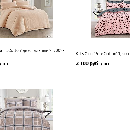
 клик
Сравнение
Купить в 1 клик
е
В наличии
В избранное
ganic Cotton" двуспальный 21/002-
КПБ Cleo "Pure Cotton" 1,5 
3 100 руб.
/ шт
/ шт
В корзину
В корз
 клик
Сравнение
Купить в 1 клик
е
В наличии
В избранное