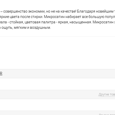
 – совершенство экономии, но не на качестве! Благодаря новейшим
а яркие цвета после стирки. Микросатин набирает все большую попу
ала - стойкая, цветовая палитра - яркая, насыщенная. Микросатин
на ощупь, мягким и воздушным.
OR
Другие то