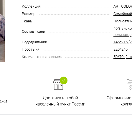
Коллекция
ART COLO
Размер
Семейный
Ткань
Полисати
40% виско
Состав ткани
полиэстер
Пододеяльник
145*215 (2
Простыня
220*240
Количество наволочек
50*70 (2шт
Доставка в любой
Оформление 
дажи
населенный пункт России
кругл