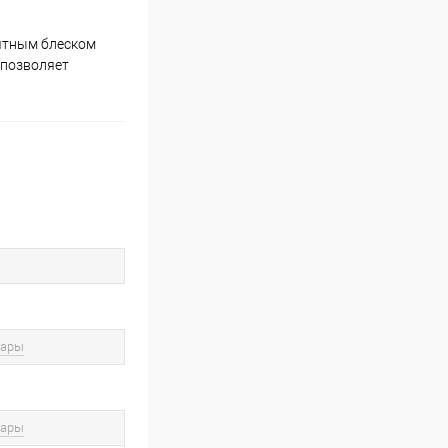
иятным блеском
 позволяет
вары
вары