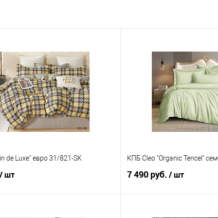
in de Luxe" евро 31/821-SK
КПБ Cleo "Organic Tencel" с
7 490 руб.
/ шт
/ шт
В корзину
В корз