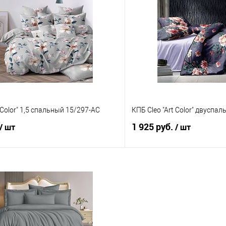
 клик
Сравнение
Купить в 1 клик
е
В наличии
В избранное
 Color" 1,5 спальный 15/297-AC
КПБ Cleo "Art Color" двуспа
1 925 руб.
/ шт
/ шт
В корзину
В корз
 клик
Сравнение
Купить в 1 клик
е
В наличии
В избранное