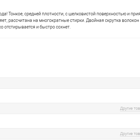
ода! Тонкое, средней плотности, с шелковистой поверхностью и пр
иняет, рассчитана на многократные стирки. Двойная скрутка волокон
о отстирывается и быстро сохнет.
Другие то
Другие то