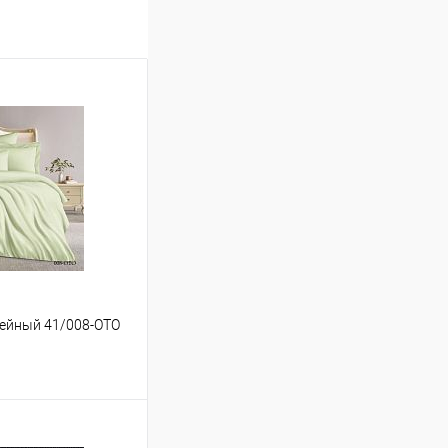
емейный 41/008-OTO
ину