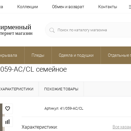
ка
Коллекции
Обмен и возврат
Контакты
ирменный
тернет магазин
крывала
Пледы
Одеяла и подушки
Отдельные 
/059-AC/CL семейное
ХАРАКТЕРИСТИКИ
ПОХОЖИЕ ТОВАРЫ
Артикул:
41/059-AC/CL
Характеристики:
Все хара