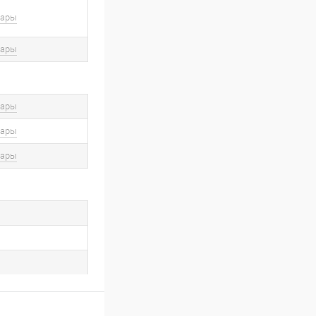
вары
вары
вары
вары
вары