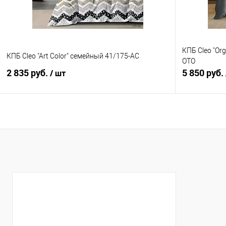
КПБ Cleo "Or
КПБ Cleo "Art Color" семейный 41/175-AC
OTO
2 835 руб.
5 850 руб.
/ шт
В корзину
Купить в 1 клик
Сравнение
Купить в 1
В избранное
В наличии
В избранно