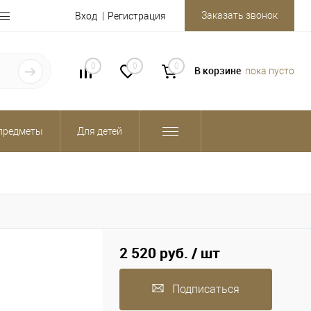
Заказать звонок
Вход
Регистрация
0
0
0
В корзине
пока пусто
предметы
Для детей
2 520 руб.
/ шт
Подписаться