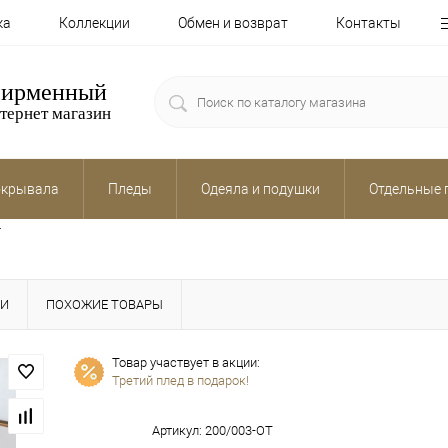
ка
Коллекции
Обмен и возврат
Контакты
ирменный
тернет магазин
крывала
Пледы
Одеяла и подушки
Отдельные 
T
КИ
ПОХОЖИЕ ТОВАРЫ
Товар участвует в акции:
Третий плед в подарок!
Артикул:
200/003-OT