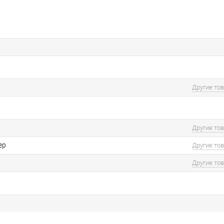
Другие то
Другие то
ер
Другие то
Другие то