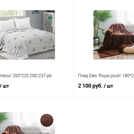
В корзину
В корз
 клик
Сравнение
Купить в 1 клик
е
В наличии
В избранное
amboo" 200*220 200/237-pb
Плед Cleo "Royal plush" 180
2 100 руб.
/ шт
/ шт
В корзину
В корз
 клик
Сравнение
Купить в 1 клик