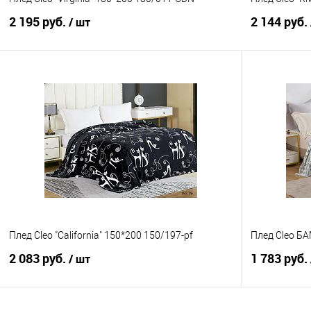
2 195 руб.
2 144 руб.
/ шт
В корзину
Купить в 1 клик
Сравнение
Купить в 1
В избранное
В наличии
В избранно
Плед Cleo "California" 150*200 150/197-pf
Плед Cleo Б
2 083 руб.
1 783 руб.
/ шт