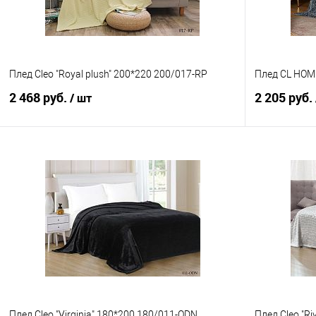
Плед Cleo "Royal plush" 200*220 200/017-RP
Плед CL HOM
2 468 руб.
2 205 руб.
/ шт
В корзину
Купить в 1 клик
Сравнение
Купить в 1
В избранное
В наличии
В избранно
Плед Cleo "Virginia" 180*200 180/011-ODN
Плед Cleo "Ri