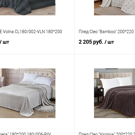
E Volna CL180/002-VLN 180*200
Плед Cleo "Bamboo" 200*220
2 205 руб.
/ шт
/ шт
В корзину
В корз
 клик
Сравнение
Купить в 1 клик
е
В наличии
В избранное
viera" 180*200 180/006-RIV
Плед Cleo "Virginia" 200*220