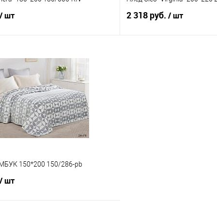
2 318 руб.
/ шт
/ шт
В корзину
В корз
 клик
Сравнение
Купить в 1 клик
е
В наличии
В избранное
АМБУК 150*200 150/286-pb
/ шт