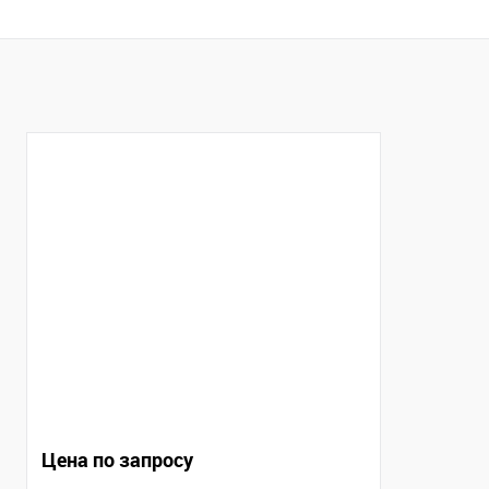
В корзину
Купить в 1 клик
Сравнение
Купить в 1
В избранное
В наличии
В избранно
Цена по запросу