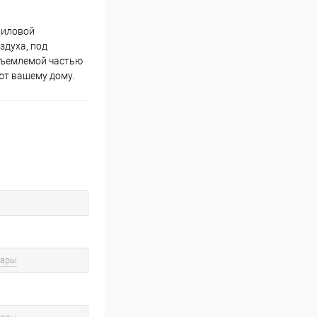
риловой
здуха, под
отъемлемой частью
ют вашему дому.
вары