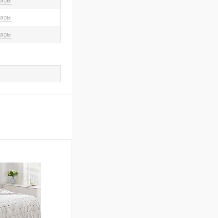
вары
вары
вары