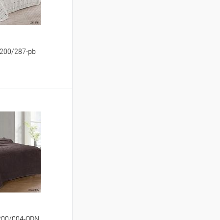
 200/287-pb
ину
Сравнение
В наличии
 200/004-ODN