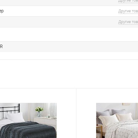
Другие то
ер
Другие то
Другие то
UR