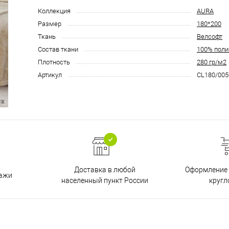
Коллекция
AURA
Размер
180*200
Ткань
Велсофт
Состав ткани
100% поли
Плотность
280 гр/м2
Артикул
CL180/005
Доставка в любой
Оформление 
дажи
населенный пункт России
кругл