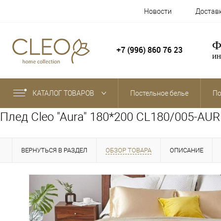
Новости
Достав
Ф
+7 (996) 860 76 23
ин
КАТАЛОГ ТОВАРОВ
Постельное белье
По
Плед Cleo "Aura" 180*200 CL180/005-AUR
ВЕРНУТЬСЯ В РАЗДЕЛ
ОБЗОР ТОВАРА
ОПИСАНИЕ