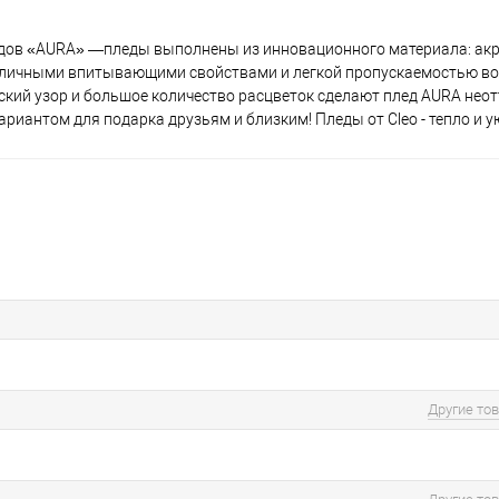
едов «AURA» —пледы выполнены из инновационного материала: ак
отличными впитывающими свойствами и легкой пропускаемостью во
ский узор и большое количество расцветок сделают плед AURA не
риантом для подарка друзьям и близким! Пледы от Cleo - тепло и у
Другие то