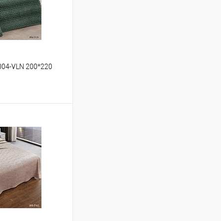
004-VLN 200*220
ину
Сравнение
В наличии