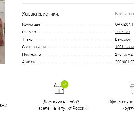
Характеристики:
Все хара
Коллекция
ORRIZONT
Размер
200*220
Ткань
Велсофт
Состав ткани
100% поли
Плотность
270 гр/м2
Артикул
200/001-O
Доставка в любой
Оформление 
дажи
населенный пункт России
кругл