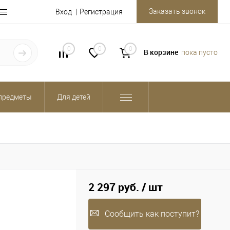
Заказать звонок
Вход
Регистрация
0
0
0
В корзине
пока пусто
предметы
Для детей
2 297 руб.
/ шт
Сообщить как поступит?