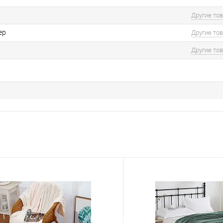
Другие то
ер
Другие то
Другие то