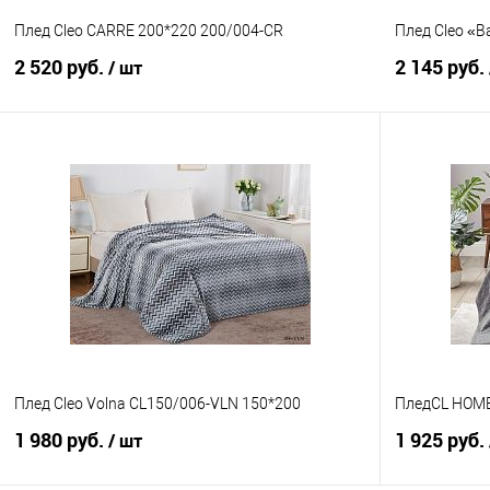
Плед Cleo CARRE 200*220 200/004-CR
Плед Cleo «
2 520 руб.
2 145 руб.
/ шт
В корзину
Купить в 1 клик
Сравнение
Купить в 1
В избранное
В наличии
В избранно
Плед Cleo Volna CL150/006-VLN 150*200
ПледCL HOME
1 980 руб.
1 925 руб.
/ шт