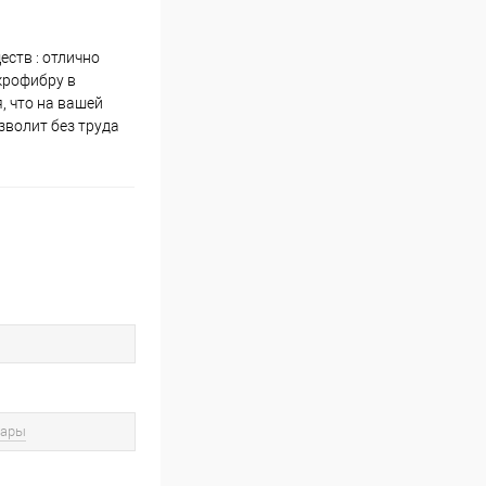
ств : отлично
крофибру в
, что на вашей
зволит без труда
вары