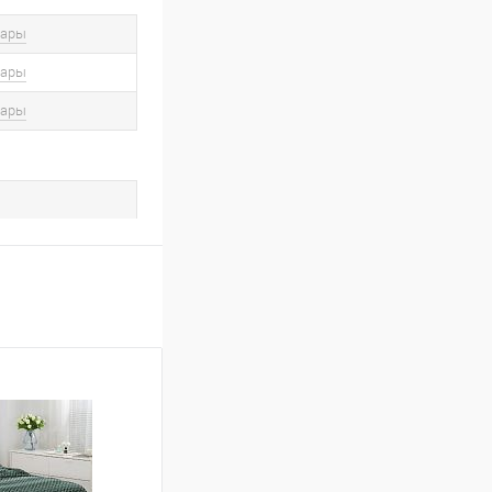
вары
вары
вары