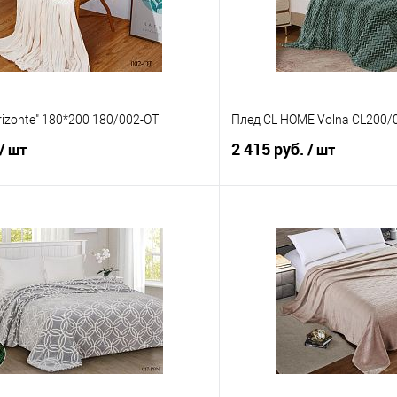
rizonte" 180*200 180/002-OT
Плед CL HOME Volna CL200/
2 415 руб.
/ шт
/ шт
В корзину
В корз
 клик
Сравнение
Купить в 1 клик
е
В наличии
В избранное