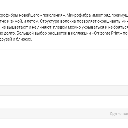
микрофибры новейшего «поколения». Микрофибра имеет ряд преимуще
ртно и зимой, и летом. Структура волокна позволяет окрашивать ми
 не выцветают и не линяют, пледом можно укрываться и не бояться
 долго. Большой выбор расцветок в коллекции «Orrizonte Print» по
рузей и близких.
Другие то