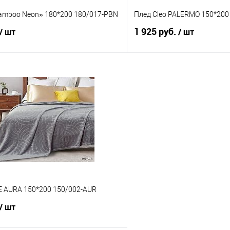
Bamboo Neon» 180*200 180/017-PBN
Плед Cleo PALERMO 150*200
1 925 руб.
/ шт
/ шт
В корзину
В корз
 клик
Сравнение
Купить в 1 клик
е
В наличии
В избранное
 AURA 150*200 150/002-AUR
/ шт