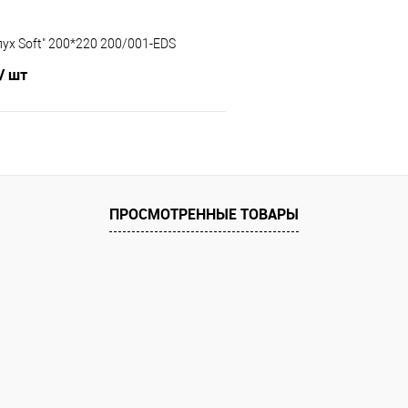
пух Soft" 200*220 200/001-EDS
/ шт
В корзину
 клик
Сравнение
ПРОСМОТРЕННЫЕ ТОВАРЫ
е
В наличии