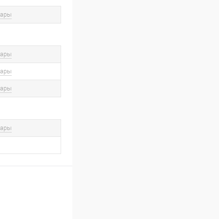
вары
вары
вары
вары
вары