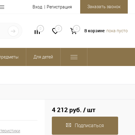
Заказать звонок
Вход
Регистрация
0
0
0
В корзине
пока пусто
предметы
Для детей
4 212 руб.
/ шт
Подписаться
ктеристики