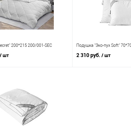
е
В наличии
В избранное
Secret" 200*215 200/001-SEC
Подушка "Эко-пух Soft" 70*7
2 310 руб.
/ шт
/ шт
В корзину
В корз
 клик
Сравнение
Купить в 1 клик
е
В наличии
В избранное