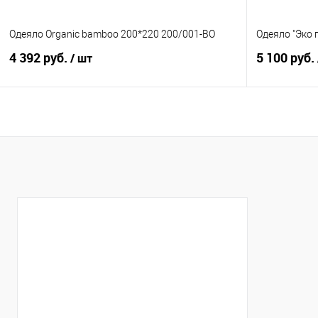
Одеяло Organic bamboo 200*220 200/001-BO
Одеяло "Эко 
4 392 руб.
5 100 руб.
/ шт
В корзину
Купить в 1 клик
Сравнение
Купить в 1
В избранное
В наличии
В избранно