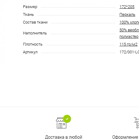
Размер
172*205
Ткань
Перкаль
Состав ткани
100% хлоп
50% вербл
Наполнитель
полиэстер
Плотность
115 гр/м2
Артикул
172/001-L
Доставка в любой
Оформление 