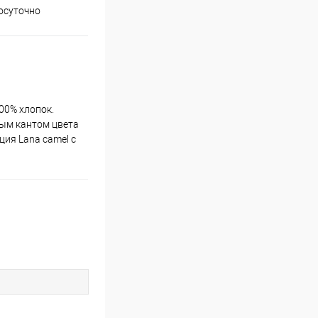
осуточно
00% хлопок.
вым кантом цвета
ция Lana camel с