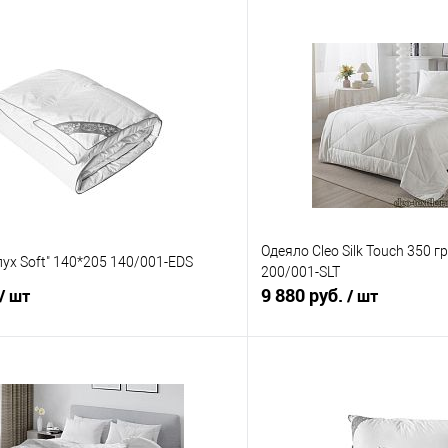
Одеяло Cleo Silk Touch 350 г
пух Soft" 140*205 140/001-EDS
200/001-SLT
9 880 руб.
/ шт
/ шт
В корзину
В корз
 клик
Сравнение
Купить в 1 клик