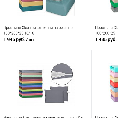
Простыня Cleo трикотажная на резинке
Простыня Cl
160*200*25 16/18
160*200*25 
1 945 руб.
1 435 руб.
/ шт
В корзину
Купить в 1 клик
Сравнение
Купить в 1
В избранное
В наличии
В избранно
Наволочки Cleo трикотажные на молнии 50*70
Простыня Cl