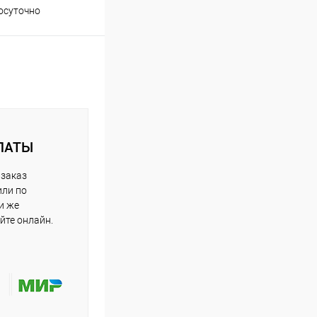
осуточно
ЛАТЫ
 заказ
или по
и же
йте онлайн.