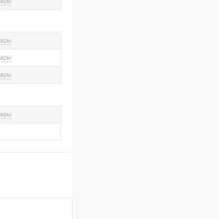
вары
вары
вары
вары
вары