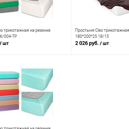
eo трикотажная на резинке
Простыня Cleo трикотажная
16/004-TP
180*200*25 18/15
2 026 руб.
/ шт
/ шт
В корзину
В корз
 клик
Сравнение
Купить в 1 клик
е
В наличии
В избранное
eo трикотажная на резинке