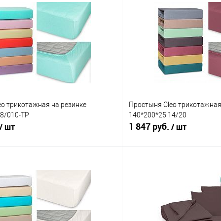
eo трикотажная на резинке
Простыня Cleo трикотажная
18/010-TP
140*200*25 14/20
1 847 руб.
/ шт
/ шт
В корзину
В корз
 клик
Сравнение
Купить в 1 клик
е
В наличии
В избранное