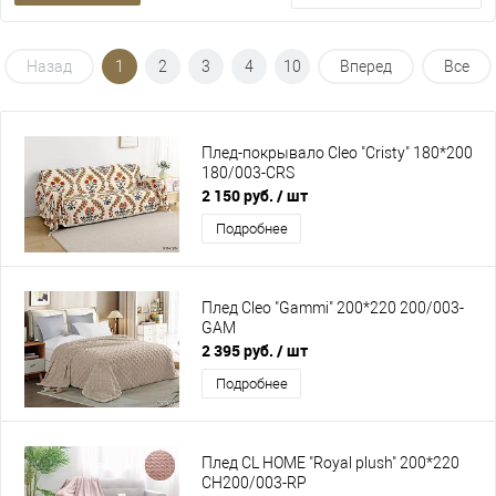
Назад
1
2
3
4
10
Вперед
Все
Плед-покрывало Cleo "Cristy" 180*200
180/003-CRS
2 150 руб.
/ шт
Подробнее
Плед Cleo "Gammi" 200*220 200/003-
GAM
2 395 руб.
/ шт
Подробнее
Плед CL HOME "Royal plush" 200*220
CH200/003-RP